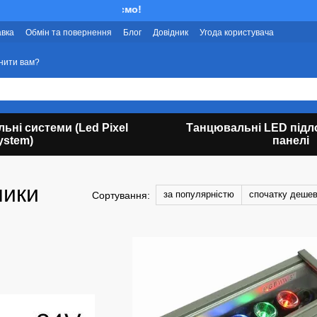
Ми працюємо!
авка
Обмін та повернення
Блог
Довідник
Угода користувача
нити вам?
льні системи (Led Pixel
Танцювальні LED підло
ystem)
панелі
ники
за популярністю
спочатку деше
Сортування: