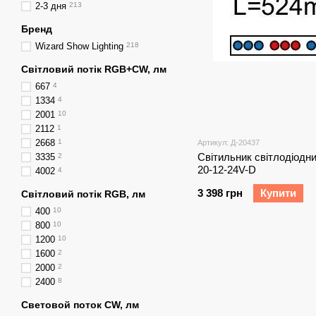
2-3 дня
213
Бренд
Wizard Show Lighting
218
Світловий потік RGB+CW, лм
667
4
1334
4
2001
10
2112
1
2668
1
Артикул: Д-20437
Світильник світлодіодний
3335
2
20-12-24V-D
4002
4
3 398 грн
Купити
Світловий потік RGB, лм
400
10
800
10
1200
10
1600
2
2000
2
2400
8
Световой поток CW, лм