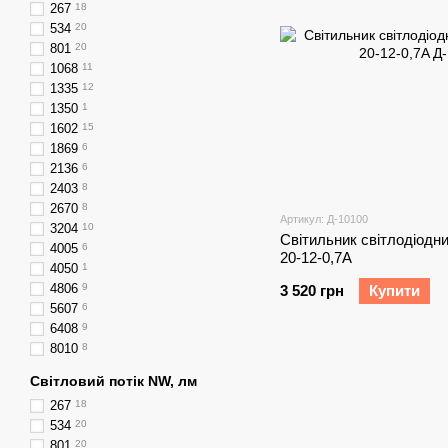
267
18
534
20
801
20
1068
11
1335
12
1350
1
1602
15
1869
6
2136
6
2403
8
2670
8
Артикул: Д-10100
3204
10
Світильник світлодіодний
4005
6
20-12-0,7A
4050
1
4806
9
3 520 грн
Купити
5607
6
6408
9
8010
8
Світловий потік NW, лм
267
18
534
20
801
20