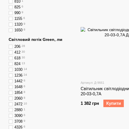
810
1
825
6
990
9
1155
6
1320
9
1650
8
Світловий потік Green, лм
206
28
412
30
618
30
824
13
1030
14
1236
24
1442
6
Артикул: Д-9661
1648
6
Світильник світлодіодний
1854
8
20-03-0,7A
2060
8
1 382 грн
Купити
2472
10
2880
1
3090
6
3708
9
4326
6