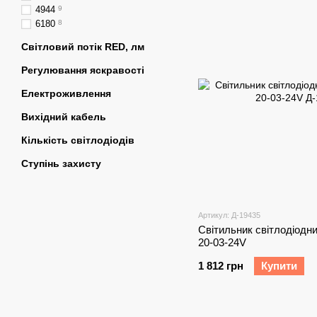
4944
9
6180
8
Світловий потік RED, лм
Регулювання яскравості
Електроживлення
Вихідний кабель
Кількість світлодіодів
Ступінь захисту
Артикул: Д-19435
Світильник світлодіодний
20-03-24V
1 812 грн
Купити