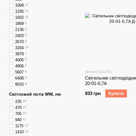
1068
11
1335
12
1602
16
1869
6
2136
6
2403
8
2670
8
3204
10
3978
1
4005
6
4806
9
5607
6
Артикул: Д-11750
Світильник світлодіодний
6408
9
20-01-0,7A
8010
8
933 грн
Купити
Світловий потік WW, лм
235
18
470
20
705
20
940
11
1175
12
1410
16