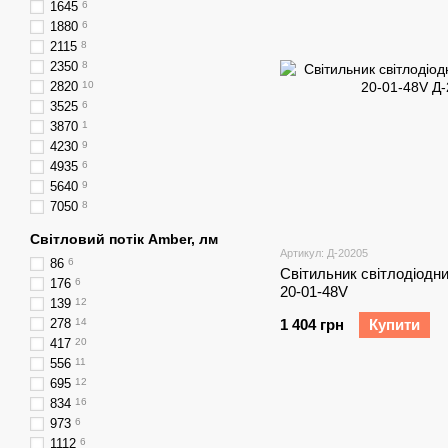
1645
6
1880
6
2115
8
2350
8
2820
10
3525
6
3870
1
4230
9
4935
6
5640
9
7050
8
Світловий потік Amber, лм
Артикул: Д-20205
86
6
Світильник світлодіодний
176
6
20-01-48V
139
12
278
14
1 404 грн
Купити
417
20
556
11
695
12
834
16
973
6
1112
6