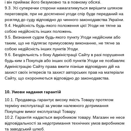
і він приймає його безумовно та в повному обсязі.
9.3. Усі суперечки сторони намагатимуться вирішити шляхом
переговорів, при не досягненні угоди спір буде переданий на
розгляд до суду відповідно до чинного законодавства України.
9.4. Недійсність будь-якого положення цієї Угоди не тягне за
собою недійсність інших положень.
9.5. Визнання судом будь-якого пункту Угоди недійсним або
таким, що не підлягає примусовому виконанню, не тягне за
собою недійсність інших пунктів Угоди.
9.6. Бездіяльність з боку Адміністрації Сайту в разі порушення
будь-ким з Покупців або інших осіб пунктів Угоди не позбавляє
Адміністрацію Сайту права вжити пізніше відповідних дій на
захист своїх інтересів та захист авторських прав на матеріали
Сайту, що охороняються відповідно до законодавства.
10. Умови надання гарантій
10.1. Продавець гарантує високу якість Товару протягом
терміну експлуатації за умови належного дотримання
Покупцем вимог експлуатації Товару.
10.2. Гарантія надається виробником товару. Магазин не несе
відповідальності за недотримання технічних умов виробником
та заводський шлюб.