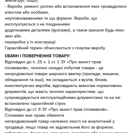
землетрус тощо).
- Вироби, ремонт, розтин або встановлення яких провадилися
клієнтом або особами,
неуповноваженими те що фірмою. Вироби, що
експлуатуються з не поєднаними
додатковими деталями (вузлами), а також зазнали будь-яких
змін або
переробок у їх конструкції.
Гарантійний термін обчислюється з покупки виробу.
ОБМІН І ПОВЕРНЕННЯ ТОВАРУ:
Відповідно до п. 25 ч. 1 ст. 1 ЗУ «Про захист прав
споживачів», технічно складні побутові товари - це
непродовольчі товари широкого вжитку (прилади, машини,
обладнання та інші), які складаються з вузлів, блоків,
комплектуючих виробів, відповідають вимогам нормативних
документів, що мають технічні характеристики, що
супроводжуються експлуатаційними документами та на які
встановлено гарантійний строк.
Відповідно до ст. 9 ЗУ «Про захист прав споживачів»,
Споживач має право обміняти
непродовольчий товар належної якості на аналогічний у
продавця, якщо товар не задовольнив його за формою,