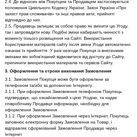
2.4. До відносин між Покупцем та Продавцем застосовуються
положення Цивільного Кодексу України, Закон України «Про
захист прав споживачів» та інші правові акти, прийняті
відповідно до них.
2.5. Продавець залишає за собою право як змінити цю Угоду,
так і запровадити нову. Подібні зміни набирають чинності з
моменту їхнього розміщення на Сайті. Використання
Користувачем матеріалів сайту після зміни Угоди автоматично
означає їх прийняття. У разі незгоди Покупця із внесеними
змінами він зобов'язаний відмовитися від доступу до Сайту,
припинити використання матеріалів та сервісів Сайту.
3. Оформлення та строки виконання Замовлення
3.1. Замовлення Покупця може бути оформлене за
телефоном та/або за допомогою Інтернету.
3.1.1. При оформленні Замовлення телефоном Покупець
підтверджує, що ознайомлений з цією Угодою, та надає
співробітнику Продавця інформацію, необхідну для
оформлення Замовлення.
3.1.2. При оформленні Замовлення через Інтернет, Покупець
заповнює електронну форму Замовлення на Товар, і
відправляє сформований Замовлення Продавцю через
Інтернет.