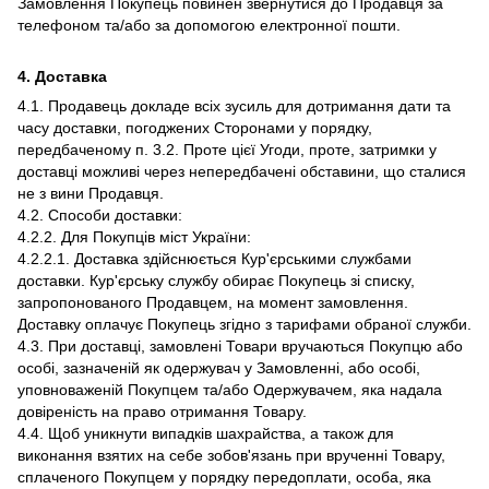
Замовлення Покупець повинен звернутися до Продавця за
телефоном та/або за допомогою електронної пошти.
4. Доставка
4.1. Продавець докладе всіх зусиль для дотримання дати та
часу доставки, погоджених Сторонами у порядку,
передбаченому п. 3.2. Проте цієї Угоди, проте, затримки у
доставці можливі через непередбачені обставини, що сталися
не з вини Продавця.
4.2. Способи доставки:
4.2.2. Для Покупців міст України:
4.2.2.1. Доставка здійснюється Кур'єрськими службами
доставки. Кур'єрську службу обирає Покупець зі списку,
запропонованого Продавцем, на момент замовлення.
Доставку оплачує Покупець згідно з тарифами обраної служби.
4.3. При доставці, замовлені Товари вручаються Покупцю або
особі, зазначеній як одержувач у Замовленні, або особі,
уповноваженій Покупцем та/або Одержувачем, яка надала
довіреність на право отримання Товару.
4.4. Щоб уникнути випадків шахрайства, а також для
виконання взятих на себе зобов'язань при врученні Товару,
сплаченого Покупцем у порядку передоплати, особа, яка