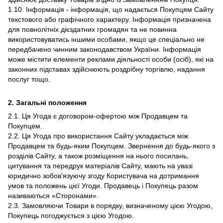
1.10. Інформація - інформація, що надається Покупцям Сайту
текстового або графічного характеру. Інформація призначена
для повнолітніх дієздатних громадян та не повинна
використовуватись іншими особами, якщо це спеціально не
передбачено чинним законодавством України. Інформація
може містити елементи реклами діяльності особи (осіб), які на
законних підставах здійснюють роздрібну торгівлю, надання
послуг тощо.
2. Загальні положення
2.1. Ця Угода є договором-офертою між Продавцем та
Покупцем.
2.2. Ця Угода про використання Сайту укладається між
Продавцем та будь-яким Покупцем. Звернення до будь-якого з
розділів Сайту, а також розміщення на нього посилань,
цитування та передрук матеріалів Сайту, мають на увазі
юридично зобов'язуючу згоду Користувача на дотримання
умов та положень цієї Угоди. Продавець і Покупець разом
називаються «Сторонами».
2.3. Замовляючи Товари в порядку, визначеному цією Угодою,
Покупець погоджується з цією Угодою.