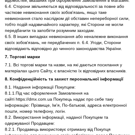
відомостей, вказаних при оформленні Замовлення в Магазині.
6.4. Сторони звільняються від відповідальності за повне або
часткове невиконання своїх зобов'язань, якщо таке
невиконання стало наслідком дії обставин непереборної сили,
тобто подій надзвичайного характеру, які Сторони не могли
передбачити та запобігти розумним заходам.
6.5. В інших випадках невиконання або неналежне виконання
своїх зобов'язань, не передбачених п. 6.4. Угоди, Сторони
відповідають відповідно до чинного законодавства України.
7. Торгові марки
7.1. Всі торгові марки та назви, на які даються посилання у
матеріалах цього Сайту, є власністю їх відповідних власників.
8. Конфіденційність та захист персональної інформації
8.1. Надання інформації Покупцем:
8.1.1.Під час оформлення Замовлення на
сайті https://dmx.com.ua Покупець надає про себе таку
інформацію: Прізвище, Ім'я, По-батькові, адреса електронної
пошти, номер телефону, логін.
8.2. Використання інформації, наданої Покупцем та
одержуваної Продавцем:
8.2.1. Продавець використовує отриману від Покупця