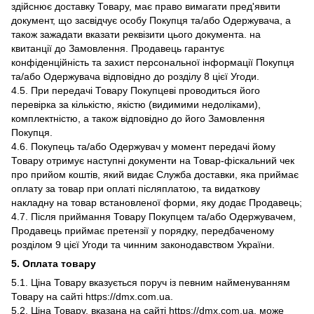
здійснює доставку Товару, має право вимагати пред'явити
документ, що засвідчує особу Покупця та/або Одержувача, а
також зажадати вказати реквізити цього документа. на
квитанції до Замовлення. Продавець гарантує
конфіденційність та захист персональної інформації Покупця
та/або Одержувача відповідно до розділу 8 цієї Угоди.
4.5. При передачі Товару Покупцеві проводиться його
перевірка за кількістю, якістю (видимими недоліками),
комплектністю, а також відповідно до його Замовлення
Покупця.
4.6. Покупець та/або Одержувач у момент передачі йому
Товару отримує наступні документи на Товар-фіскальний чек
про прийом коштів, який видає Служба доставки, яка приймає
оплату за товар при оплаті післяплатою, та видаткову
накладну на товар встановленої форми, яку додає Продавець;
4.7. Після приймання Товару Покупцем та/або Одержувачем,
Продавець приймає претензії у порядку, передбаченому
розділом 9 цієї Угоди та чинним законодавством України.
5. Оплата товару
5.1. Ціна Товару вказується поруч із певним найменуванням
Товару на сайті https://dmx.com.ua.
5.2. Ціна Товару, вказана на сайті https://dmx.com.ua, може