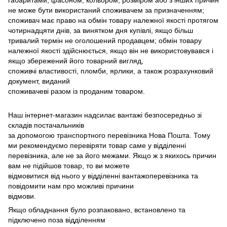
габаритами, фасоном, кольором, розміром або з інших причин
не може бути використаний споживачем за призначенням;
споживач має право на обмін товару належної якості протягом
чотирнадцяти днів, за винятком дня купівлі, якщо більш
тривалий термін не оголошений продавцем; обмін товару
належної якості здійснюється, якщо він не використовувався і
якщо збережений його товарний вигляд,
споживчі властивості, пломби, ярлики, а також розрахунковий
документ, виданий
споживачеві разом із проданим товаром.
Наш інтернет-магазин надсилає вантажі безпосередньо зі
складів постачальників
за допомогою транспортного перевізника Нова Пошта. Тому
ми рекомендуємо перевіряти товар саме у відділенні
перевізника, але не за його межами. Якщо ж з якихось причин
вам не підійшов товар, то ви можете
відмовитися від нього у відділенні вантажоперевізника та
повідомити нам про можливі причини
відмови.
Якщо обладнання було розпаковано, встановлено та
підключено поза відділенням