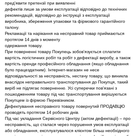
пред'явити претензії при виявленні
дефектів лише за умови експлуатації відповідно до технічних
рекомендацій, відповідно до інструкції з експлуатації
виробника, збереження упаковки та фірмового гарантійного
талону.
Рекламації та нарікання на несправний товар приймаються
протягом 14 днів з моменту
одержання товару.
При поверненні товару Покупець зобов'язується сплатити
вартість логістичних робіт та робіт з дефектації виробу, а також
вартість оренди професійного обладнання (якщо обладнання
було працездатним). Інтернет-магазин не несе
відповідальності за несправність, нестачу товару, що виникла
внаслідок неправильного транспортування до Покупця, такий
виріб не підлягає поверненню. Усі суперечки пов'язані з
пошкодженням товару під час транспортування вирішуються
Покупцем із фірмою Перевізником.
Дефектування несправного товару повернутий ПРОДАВЦЮ
проводять протягом 14 робочих днів.
Під час укладання Сервісного Центру (актом дефектації) – про
несправність, що сталася через порушення умов експлуатації
або обладнання, експлуатувалося клієнтом більш необхідного