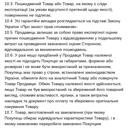
10.3. Пошкоджений Товар або Товар, на якому є сліди
експлуатації (за умови відсутності претензій щодо якості),
поверненню не підлягає.
10.4. Усі гарантійні випадки розглядаються на підставі Закону
України «Про захист прав споживачів».
10.5. Продавець залишає за собою право експертної оцінки
причин пошкодження Товару з відшкодуванням у подальшому
витрат на проведення зазначеної оцінки Стороною,
відповідальною за виникнення пошкоджень.
10.6. У разі якщо придбаний у Продавця Товар належної
якості не підходить Покупцю за габаритами, формою або
розміром і не може бути використаний за призначенням,
Покупець має право у строки, встановлені законодавством
України, обміняти його на аналогічний Товар або повернути
Товар Продавцю. Обмін Товару належної якості здійснюється,
якщо Товар не був використаний та збережений його товарний
вигляд, споживчі властивості, ярлики, а також витратна
накладна та документ про оплату та збережено оригінальне
пакування Товару.
10.7. Товар, виготовлений на замовлення (при якому
Покупець обирає індивідуальні характеристики Товару), і в
якому неможливо переробити замовлені Покупцем