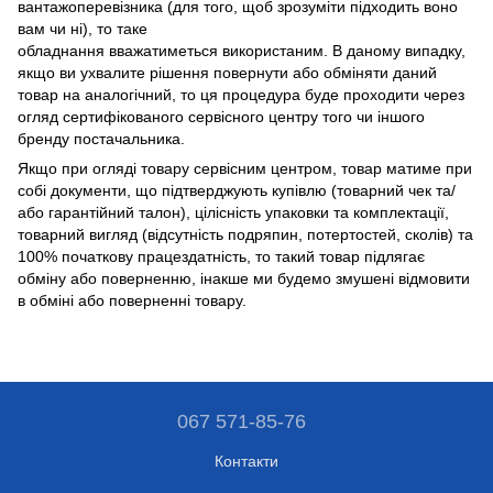
вантажоперевізника (для того, щоб зрозуміти підходить воно
вам чи ні), то таке
обладнання вважатиметься використаним. В даному випадку,
якщо ви ухвалите рішення повернути або обміняти даний
товар на аналогічний, то ця процедура буде проходити через
огляд сертифікованого сервісного центру того чи іншого
бренду постачальника.
Якщо при огляді товару сервісним центром, товар матиме при
собі документи, що підтверджують купівлю (товарний чек та/
або гарантійний талон), цілісність упаковки та комплектації,
товарний вигляд (відсутність подряпин, потертостей, сколів) та
100% початкову працездатність, то такий товар підлягає
обміну або поверненню, інакше ми будемо змушені відмовити
в обміні або поверненні товару.
067 571-85-76
Контакти