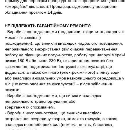
терміну для перевірки працездатності в професійних цілях або
комерційної діяльності. Продавець відмовляє у поверненні
обладнання протягом 14 днів.
НЕ ПІДЛЕЖАТЬ ГАРАНТІЙНОМУ РЕМОНТУ:
- Вироби з пошкодженнями (подряпини, тріщини та аналогічні
механічні зовнішні)
пошкодження), що виникли внаслідок недбалого поводження,
неправильного використання (включаючи перевантаження,
роботу на підвищених потужностях, роботу при напрузі мережі
нижче 180 В або вище 230 В), використання розеток без
заземлення, недотримання Інструкції з експлуатації, що
додається, а також хімічного (електрохімічного) впливу води
або внаслідок аномальних умов навколишнього середовища у
місці їх встановлення та експлуатації – після здійснення
покупки.
- Вироби з пошкодженнями, що виникли внаслідок
неправильного транспортування або
зберігання їх споживачем.
- Вироби з несправностями, що виникли внаслідок
потрапляння всередину тварин, комах та гризунів, а також
внаслідок непереборних сил (пожежа, повінь, блискавка,