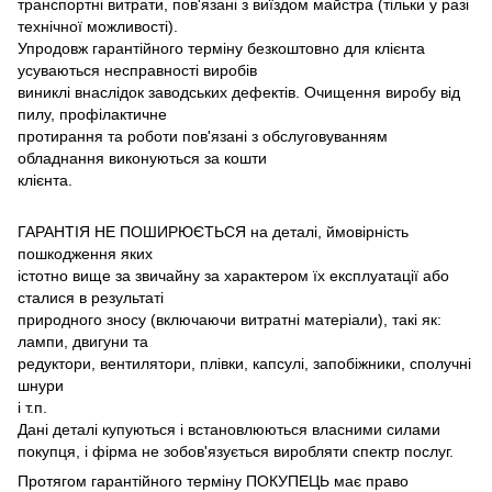
транспортні витрати, пов'язані з виїздом майстра (тільки у разі
технічної можливості).
Упродовж гарантійного терміну безкоштовно для клієнта
усуваються несправності виробів
виниклі внаслідок заводських дефектів. Очищення виробу від
пилу, профілактичне
протирання та роботи пов'язані з обслуговуванням
обладнання виконуються за кошти
клієнта.
ГАРАНТІЯ НЕ ПОШИРЮЄТЬСЯ на деталі, ймовірність
пошкодження яких
істотно вище за звичайну за характером їх експлуатації або
сталися в результаті
природного зносу (включаючи витратні матеріали), такі як:
лампи, двигуни та
редуктори, вентилятори, плівки, капсулі, запобіжники, сполучні
шнури
і т.п.
Дані деталі купуються і встановлюються власними силами
покупця, і фірма не зобов'язується виробляти спектр послуг.
Протягом гарантійного терміну ПОКУПЕЦЬ має право