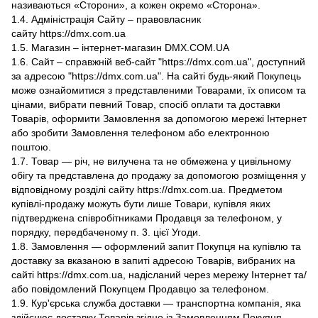
називаються «Сторони», а кожен окремо «Сторона».
1.4. Адміністрація Сайту – правовласник
сайту https://dmx.com.ua
1.5. Магазин – інтернет-магазин DMX.COM.UA
1.6. Сайт – справжній веб-сайт "https://dmx.com.ua", доступний
за адресою "https://dmx.com.ua". На сайті будь-який Покупець
може ознайомитися з представленими Товарами, їх описом та
цінами, вибрати певний Товар, спосіб оплати та доставки
Товарів, оформити Замовлення за допомогою мережі Інтернет
або зробити Замовлення телефоном або електронною
поштою.
1.7. Товар — річ, не вилучена та не обмежена у цивільному
обігу та представлена ​​до продажу за допомогою розміщення у
відповідному розділі сайту https://dmx.com.ua. Предметом
купівлі-продажу можуть бути лише Товари, купівля яких
підтверджена співробітниками Продавця за телефоном, у
порядку, передбаченому п. 3. цієї Угоди.
1.8. Замовлення — оформлений запит Покупця на купівлю та
доставку за вказаною в запиті адресою Товарів, вибраних на
сайті https://dmx.com.ua, надісланий через мережу Інтернет та/
або повідомлений Покупцем Продавцю за телефоном.
1.9. Кур'єрська служба доставки — транспортна компанія, яка
здійснює доставку Товарів згідно із Замовленням Покупця.