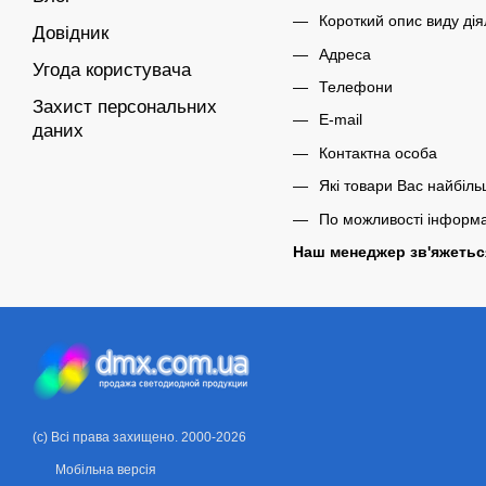
Короткий опис виду дія
Довідник
Адреса
Угода користувача
Телефони
Захист персональних
E-mail
даних
Контактна особа
Які товари Вас найбіль
По можливості інформа
Наш менеджер зв'яжеться
(c) Всі права захищено. 2000-2026
Мобільна версія