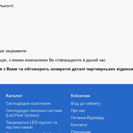
льності
ше зацікавили
ція, з якими компаніями Ви співпрацюєте в даний час
 з Вами та обговорить конкретні деталі партнерських віднос
Каталог
Клієнтам
Світлодіодне освітлення
Вхід до кабінету
Світлодіодні піксельні системи
Про нас
(Led Pixel System)
Питання-Відповідь
Танцювальні LED підлоги та
Контакти
настінні панелі
Партнерам