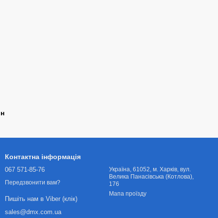
ин
Контактна інформація
067 571-85-76
Українa, 61052, м. Харків, вул.
Велика Панасівська (Котлова),
Передзвонити вам?
176
Мапа проїзду
Пишіть нам в Viber (клік)
sales@dmx.com.ua