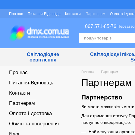
Перейти до основного контенту
Про нас
Питання-Відповідь
Контакти
Партнерам
Оплата і дост
Захист персональних даних
067 571-85-76
Передзво
Світлодіодне
Світлодіодні піксе
освітлення
S
Про нас
Головна
Партнерам
Партнерам
Питання-Відповідь
Контакти
Партнерство
Партнерам
Ви маєте можливість стати
Оплата і доставка
Для отримання статусу Па
наступною інформацією:
Обмін та повернення
Найменування організа
Блог