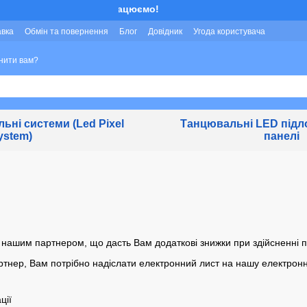
Ми працюємо!
авка
Обмін та повернення
Блог
Довідник
Угода користувача
нити вам?
льні системи (Led Pixel
Танцювальні LED підло
ystem)
панелі
 нашим партнером, що дасть Вам додаткові знижки при здійсненні п
ртнер, Вам потрібно надіслати електронний лист на нашу електрон
ції