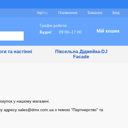
Порівняння
Укр
Рус
Бажання
Вхід
Графік роботи:
Мій кошик
Будні:
09:00–17:00
ги та настінні
Піксельна Діджейка-DJ
Facade
окупок у нашому магазині.
ну адресу sales@dmx.com.ua з темою "Партнерство" та