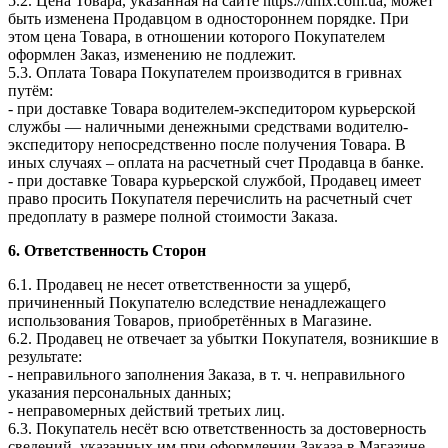
5.2. Цена Товара, указанная на сайте https://dmx.com.ua, может
быть изменена Продавцом в одностороннем порядке. При
этом цена Товара, в отношении которого Покупателем
оформлен Заказ, изменению не подлежит.
5.3. Оплата Товара Покупателем производится в гривнах
путём:
- при доставке Товара водителем-экспедитором курьерской
службы — наличными денежными средствами водителю-
экспедитору непосредственно после получения Товара. В
иных случаях – оплата на расчетный счет Продавца в банке.
- при доставке Товара курьерской службой, Продавец имеет
право просить Покупателя перечислить на расчетный счет
предоплату в размере полной стоимости Заказа.
6. Ответственность Сторон
6.1. Продавец не несет ответственности за ущерб,
причиненный Покупателю вследствие ненадлежащего
использования Товаров, приобретённых в Магазине.
6.2. Продавец не отвечает за убытки Покупателя, возникшие в
результате:
- неправильного заполнения Заказа, в т. ч. неправильного
указания персональных данных;
- неправомерных действий третьих лиц.
6.3. Покупатель несёт всю ответственность за достоверность
сведений, указанных им при оформлении Заказа в Магазине.