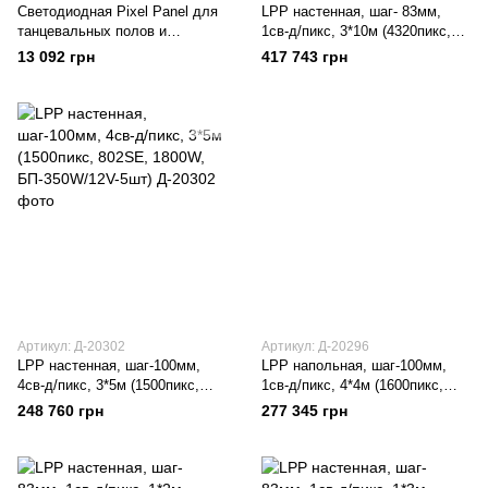
Светодиодная Pixel Panel для
LPP настенная, шаг- 83мм,
танцевальных полов и
1св-д/пикс, 3*10м (4320пикс,
настенных панелей W-125-8*8-
802SE, 1296W, БП-300W/5V-
13 092 грн
417 743 грн
4
3шт)
Артикул: Д-20302
Артикул: Д-20296
LPP настенная, шаг-100мм,
LPP напольная, шаг-100мм,
4св-д/пикс, 3*5м (1500пикс,
1св-д/пикс, 4*4м (1600пикс,
802SE, 1800W, БП-350W/12V-
802SE, 480W, БП-300W/5V-2шт)
248 760 грн
277 345 грн
5шт)