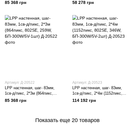
802SE, 259W, БП-300W/5V-1шт)
802SE, 173W, БП-300W/5V-1шт)
85 368 грн
58 278 грн
Артикул: Д-20522
Артикул: Д-20523
LPP настенная, шаг- 83мм,
LPP настенная, шаг- 83мм,
1св-д/пикс, 2*3м (864пикс,
1св-д/пикс, 2*4м (1152пикс,
802SE, 259W, БП-300W/5V-1шт)
802SE, 346W, БП-300W/5V-2шт)
85 368 грн
114 192 грн
Показать еще 20 товаров