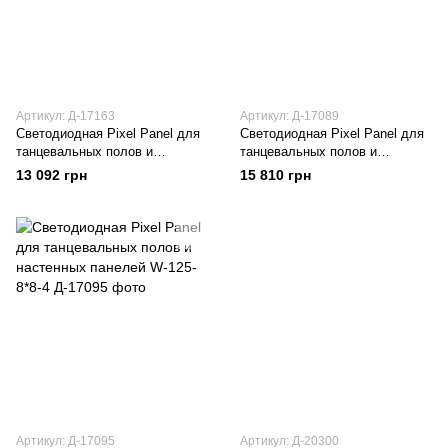
Артикул: Д-17163
Артикул: Д-17089
Светодиодная Pixel Panel для
Светодиодная Pixel Panel для
танцевальных полов и
танцевальных полов и
настенных панелей W-100-
настенных панелей W-100-
13 092 грн
15 810 грн
10*10-1
10*10-4
Артикул: Д-17095
Артикул: Д-20300