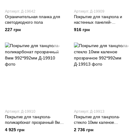
Артикул: Д-19642
Артикул: Д-19909
Ограничительная планка для
Покрытие для танцпола и
светодиодного пола
настенных панелей-
поликарбонат специальный
227 грн
916 грн
1,5мм 992*992мм
Артикул: Д-19910
Артикул: Д-19913
Покрытие для танцпола-
Покрытие для танцпола-
поликарбонат прозрачный 8мм
стекло 10мм каленое
992*992мм
прозрачное 992*992мм
4 925 грн
2 736 грн