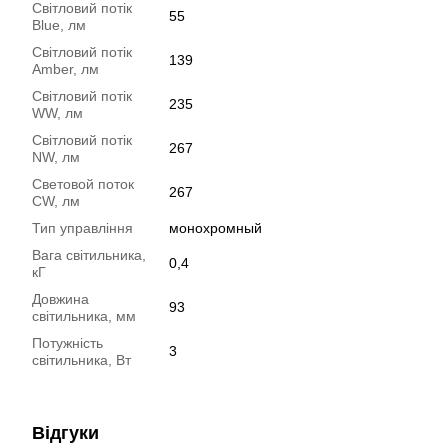
Світловий потік
55
Blue, лм
Світловий потік
139
Amber, лм
Світловий потік
235
WW, лм
Світловий потік
267
NW, лм
Световой поток
267
CW, лм
Тип управління
монохромный
Вага світильника,
0,4
кГ
Довжина
93
світильника, мм
Потужність
3
світильника, Вт
Відгуки