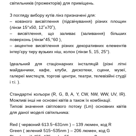
світильників (прожекторів) для приміщень.
З погляду вибору кутів лінз призначені для:
– ковзного висвітлення (підсвічування) різних площин
(лінзи 15°x50, 12˚x70˚),
– висвітлення, що заливає (заливання) більших
поверхонь (лінзи°45,°60 ),
– акцентне висвітлення різних декоративних елементів
інтер'єру тиру вузьких ніш, колон (лінзи 5, 15, 25°).
Ідеальний для стаціонарних інсталяцій (різні літні
майданчики, кафе, клуби, дискотеки, сцени, музеї,
галереї мистецтв, торгові центри, театри, телевізійні студії
і т.і. ).
Стандартні кольори (R, G, B, A, Y, CW, NW, WW, UV, IR).
Можливі інші не основні квітів а також їх комбінації.
Типові значення світлового потоку (Lm) основних квітів
для даної моделі світильника:
Red ( червоний 613.5~631nm ) – 139 люмен, код R
Green ( зелений 515~535nm ) – 206 люмен, код G