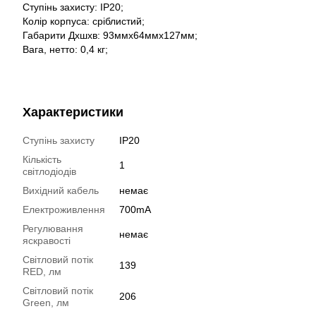
Ступінь захисту: IP20;
Колір корпуса: сріблистий;
Габарити Дхшхв: 93ммх64ммх127мм;
Вага, нетто: 0,4 кг;
Характеристики
Ступінь захисту
IP20
Кількість
1
світлодіодів
Вихідний кабель
немає
Електроживлення
700mA
Регулювання
немає
яскравості
Світловий потік
139
RED, лм
Світловий потік
206
Green, лм