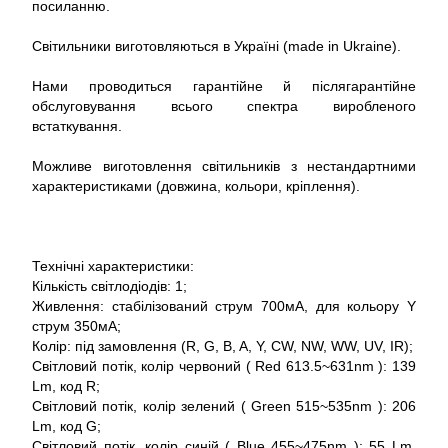
посиланню.
Світильники виготовляються в Україні (made in Ukraine).
Нами проводиться гарантійне й післягарантійне
обслуговування всього спектра виробленого
встаткування.
Можливе виготовлення світильників з нестандартними
характеристиками (довжина, кольори, кріплення).
Технічні характеристики:
Кількість світлодіодів: 1;
Живлення: стабілізований струм 700мА, для кольору Y
струм 350мА;
Колір: під замовлення (R, G, B, A, Y, CW, NW, WW, UV, IR);
Світловий потік, колір червоний ( Red 613.5~631nm ): 139
Lm, код R;
Світловий потік, колір зелений ( Green 515~535nm ): 206
Lm, код G;
Світловий потік, колір синій ( Blue 455~475nm ): 55 Lm,