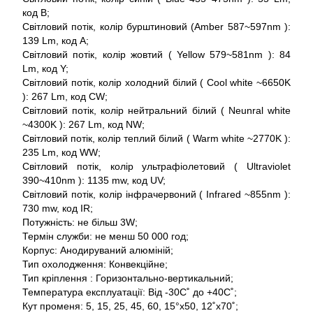
код B;
Світловий потік, колір бурштиновий (Amber 587~597nm ):
139 Lm, код A;
Світловий потік, колір жовтий ( Yellow 579~581nm ): 84
Lm, код Y;
Світловий потік, колір холодний білий ( Cool white ~6650K
): 267 Lm, код CW;
Світловий потік, колір нейтральний білий ( Neunral white
~4300K ): 267 Lm, код NW;
Світловий потік, колір теплий білий ( Warm white ~2770K ):
235 Lm, код WW;
Світловий потік, колір ультрафіолетовий ( Ultraviolet
390~410nm ): 1135 mw, код UV;
Світловий потік, колір інфрачервоний ( Infrared ~855nm ):
730 mw, код IR;
Потужність: не більш 3W;
Термін служби: не менш 50 000 год;
Корпус: Анодируваний алюміній;
Тип охолодження: Конвекційне;
Тип кріплення : Горизонтально-вертикальний;
Температура експлуатації: Від -30С˚ до +40С˚;
Кут променя: 5, 15, 25, 45, 60, 15°x50, 12˚x70˚;