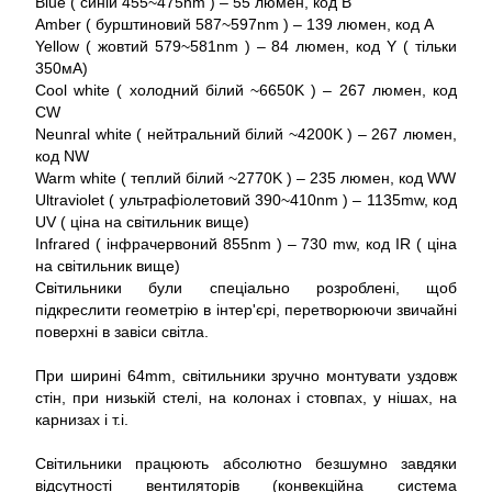
Blue ( синій 455~475nm ) – 55 люмен, код B
Amber ( бурштиновий 587~597nm ) – 139 люмен, код A
Yellow ( жовтий 579~581nm ) – 84 люмен, код Y ( тільки
350мА)
Cool white ( холодний білий ~6650K ) – 267 люмен, код
CW
Neunral white ( нейтральний білий ~4200K ) – 267 люмен,
код NW
Warm white ( теплий білий ~2770K ) – 235 люмен, код WW
Ultraviolet ( ультрафіолетовий 390~410nm ) – 1135mw, код
UV ( ціна на світильник вище)
Infrared ( інфрачервоний 855nm ) – 730 mw, код IR ( ціна
на світильник вище)
Світильники були спеціально розроблені, щоб
підкреслити геометрію в інтер'єрі, перетворюючи звичайні
поверхні в завіси світла.
При ширині 64mm, світильники зручно монтувати уздовж
стін, при низькій стелі, на колонах і стовпах, у нішах, на
карнизах і т.і.
Світильники працюють абсолютно безшумно завдяки
відсутності вентиляторів (конвекційна система