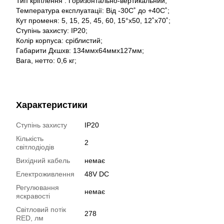
Тип кріплення : Горизонтально-вертикальний;
Температура експлуатації: Від -30С˚ до +40С˚;
Кут променя: 5, 15, 25, 45, 60, 15°x50, 12˚x70˚;
Ступінь захисту: IP20;
Колір корпуса: сріблистий;
Габарити Дхшхв: 134ммх64ммх127мм;
Вага, нетто: 0,6 кг;
Характеристики
Ступінь захисту
IP20
Кількість
2
світлодіодів
Вихідний кабель
немає
Електроживлення
48V DC
Регулювання
немає
яскравості
Світловий потік
278
RED, лм