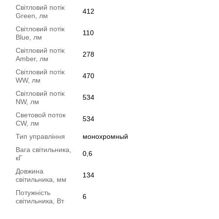
Світловий потік
412
Green, лм
Світловий потік
110
Blue, лм
Світловий потік
278
Amber, лм
Світловий потік
470
WW, лм
Світловий потік
534
NW, лм
Световой поток
534
CW, лм
Тип управління
монохромный
Вага світильника,
0,6
кГ
Довжина
134
світильника, мм
Потужність
6
світильника, Вт