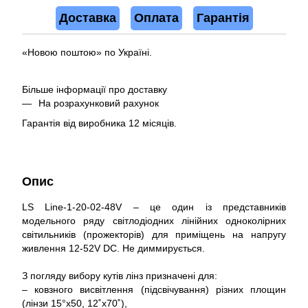
Доставка
Оплата
Гарантія
«Новою поштою» по Україні.
Більше інформації про доставку
На розрахунковий рахунок
Гарантія від виробника 12 місяців.
Опис
LS Line-1-20-02-48V – це один із представників
модельного ряду світлодіодних лінійних одноколірних
світильників (прожекторів) для приміщень на напругу
живлення 12-52V DC. Не диммирується.
З погляду вибору кутів лінз призначені для:
– ковзного висвітлення (підсвічування) різних площин
(лінзи 15°x50, 12˚x70˚),