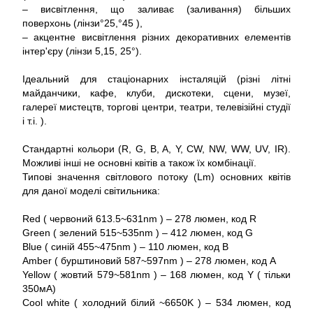
– висвітлення, що заливає (заливання) більших
поверхонь (лінзи°25,°45 ),
– акцентне висвітлення різних декоративних елементів
інтер'єру (лінзи 5,15, 25°).
Ідеальний для стаціонарних інсталяцій (різні літні
майданчики, кафе, клуби, дискотеки, сцени, музеї,
галереї мистецтв, торгові центри, театри, телевізійні студії
і т.і. ).
Стандартні кольори (R, G, B, A, Y, CW, NW, WW, UV, IR).
Можливі інші не основні квітів а також їх комбінації.
Типові значення світлового потоку (Lm) основних квітів
для даної моделі світильника:
Red ( червоний 613.5~631nm ) – 278 люмен, код R
Green ( зелений 515~535nm ) – 412 люмен, код G
Blue ( синій 455~475nm ) – 110 люмен, код B
Amber ( бурштиновий 587~597nm ) – 278 люмен, код A
Yellow ( жовтий 579~581nm ) – 168 люмен, код Y ( тільки
350мА)
Cool white ( холодний білий ~6650K ) – 534 люмен, код