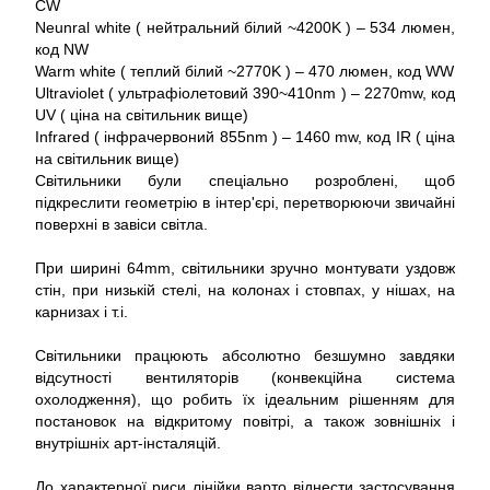
CW
Neunral white ( нейтральний білий ~4200K ) – 534 люмен,
код NW
Warm white ( теплий білий ~2770K ) – 470 люмен, код WW
Ultraviolet ( ультрафіолетовий 390~410nm ) – 2270mw, код
UV ( ціна на світильник вище)
Infrared ( інфрачервоний 855nm ) – 1460 mw, код IR ( ціна
на світильник вище)
Світильники були спеціально розроблені, щоб
підкреслити геометрію в інтер'єрі, перетворюючи звичайні
поверхні в завіси світла.
При ширині 64mm, світильники зручно монтувати уздовж
стін, при низькій стелі, на колонах і стовпах, у нішах, на
карнизах і т.і.
Світильники працюють абсолютно безшумно завдяки
відсутності вентиляторів (конвекційна система
охолодження), що робить їх ідеальним рішенням для
постановок на відкритому повітрі, а також зовнішніх і
внутрішніх арт-інсталяцій.
До характерної риси лінійки варто віднести застосування