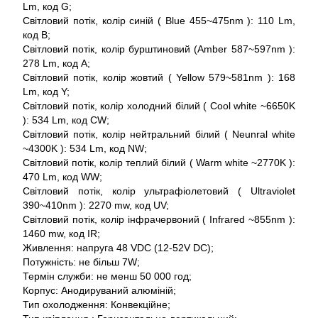
Lm, код G;
Світловий потік, колір синій ( Blue 455~475nm ): 110 Lm,
код B;
Світловий потік, колір бурштиновий (Amber 587~597nm ):
278 Lm, код A;
Світловий потік, колір жовтий ( Yellow 579~581nm ): 168
Lm, код Y;
Світловий потік, колір холодний білий ( Cool white ~6650K
): 534 Lm, код CW;
Світловий потік, колір нейтральний білий ( Neunral white
~4300K ): 534 Lm, код NW;
Світловий потік, колір теплий білий ( Warm white ~2770K ):
470 Lm, код WW;
Світловий потік, колір ультрафіолетовий ( Ultraviolet
390~410nm ): 2270 mw, код UV;
Світловий потік, колір інфрачервоний ( Infrared ~855nm ):
1460 mw, код IR;
Живлення: напруга 48 VDC (12-52V DC);
Потужність: не більш 7W;
Термін служби: не менш 50 000 год;
Корпус: Анодируваний алюміній;
Тип охолодження: Конвекційне;