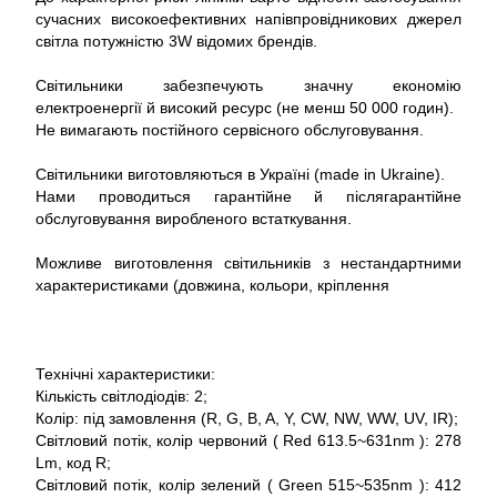
сучасних високоефективних напівпровідникових джерел
світла потужністю 3W відомих брендів.
Світильники забезпечують значну економію
електроенергії й високий ресурс (не менш 50 000 годин).
Не вимагають постійного сервісного обслуговування.
Світильники виготовляються в Україні (made in Ukraine).
Нами проводиться гарантійне й післягарантійне
обслуговування виробленого встаткування.
Можливе виготовлення світильників з нестандартними
характеристиками (довжина, кольори, кріплення
Технічні характеристики:
Кількість світлодіодів: 2;
Колір: під замовлення (R, G, B, A, Y, CW, NW, WW, UV, IR);
Світловий потік, колір червоний ( Red 613.5~631nm ): 278
Lm, код R;
Світловий потік, колір зелений ( Green 515~535nm ): 412