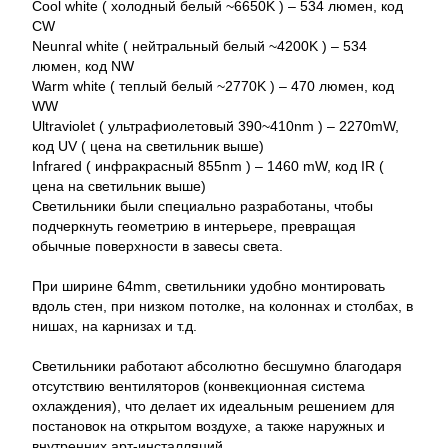
Cool white ( холодный белый ~6650K ) – 534 люмен, код
CW
Neunral white ( нейтральный белый ~4200K ) – 534
люмен, код NW
Warm white ( теплый белый ~2770K ) – 470 люмен, код
WW
Ultraviolet ( ультрафиолетовый 390~410nm ) – 2270mW,
код UV ( цена на светильник выше)
Infrared ( инфракрасный 855nm ) – 1460 mW, код IR (
цена на светильник выше)
Светильники были специально разработаны, чтобы
подчеркнуть геометрию в интерьере, превращая
обычные поверхности в завесы света.
При ширине 64mm, светильники удобно монтировать
вдоль стен, при низком потолке, на колоннах и столбах, в
нишах, на карнизах и т.д.
Светильники работают абсолютно бесшумно благодаря
отсутствию вентиляторов (конвекционная система
охлаждения), что делает их идеальным решением для
постановок на открытом воздухе, а также наружных и
внутренних арт-инсталляций.