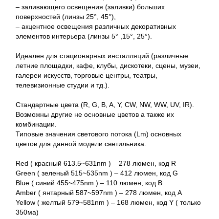
– заливающего освещения (заливки) больших
поверхностей (линзы 25°, 45°),
– акцентное освещения различных декоративных
элементов интерьера (линзы 5° ,15°, 25°).
Идеален для стационарных инсталляций (различные
летние площадки, кафе, клубы, дискотеки, сцены, музеи,
галереи искусств, торговые центры, театры,
телевизионные студии и тд.).
Стандартные цвета (R, G, B, A, Y, CW, NW, WW, UV, IR).
Возможны другие не основные цветов а также их
комбинации.
Типовые значения светового потока (Lm) основных
цветов для данной модели светильника:
Red ( красный 613.5~631nm ) – 278 люмен, код R
Green ( зеленый 515~535nm ) – 412 люмен, код G
Blue ( синий 455~475nm ) – 110 люмен, код B
Amber ( янтарный 587~597nm ) – 278 люмен, код A
Yellow ( желтый 579~581nm ) – 168 люмен, код Y ( только
350ма)