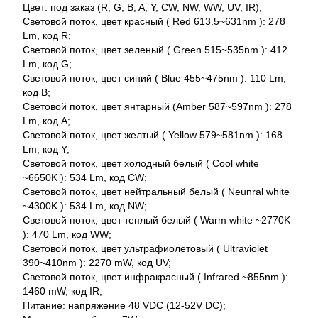
Цвет: под заказ (R, G, B, A, Y, CW, NW, WW, UV, IR);
Световой поток, цвет красный ( Red 613.5~631nm ): 278
Lm, код R;
Световой поток, цвет зеленый ( Green 515~535nm ): 412
Lm, код G;
Световой поток, цвет синий ( Blue 455~475nm ): 110 Lm,
код B;
Световой поток, цвет янтарный (Amber 587~597nm ): 278
Lm, код A;
Световой поток, цвет желтый ( Yellow 579~581nm ): 168
Lm, код Y;
Световой поток, цвет холодный белый ( Cool white
~6650K ): 534 Lm, код CW;
Световой поток, цвет нейтральный белый ( Neunral white
~4300K ): 534 Lm, код NW;
Световой поток, цвет теплый белый ( Warm white ~2770K
): 470 Lm, код WW;
Световой поток, цвет ультрафиолетовый ( Ultraviolet
390~410nm ): 2270 mW, код UV;
Световой поток, цвет инфракрасный ( Infrared ~855nm ):
1460 mW, код IR;
Питание: напряжение 48 VDC (12-52V DC);