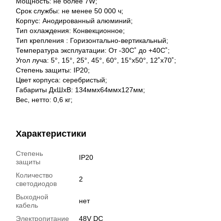
Мощность: не более 7W;
Срок службы: не менее 50 000 ч;
Корпус: Анодированный алюминий;
Тип охлаждения: Конвекционное;
Тип крепления : Горизонтально-вертикальный;
Температура эксплуатации: От -30С˚ до +40С˚;
Угол луча: 5°, 15°, 25°, 45°, 60°, 15°x50°, 12˚x70˚;
Степень защиты: IP20;
Цвет корпуса: серебристый;
Габариты ДхШхВ: 134ммх64ммх127мм;
Вес, нетто: 0,6 кг;
Характеристики
Степень
IP20
защиты
Количество
2
светодиодов
Выходной
нет
кабель
Электропитание
48V DC