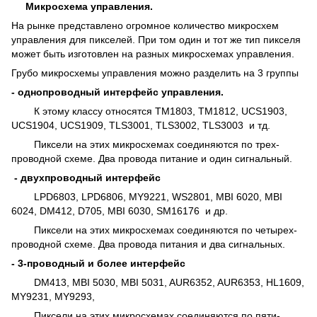
Микросхема управления.
На рынке представлено огромное количество микросхем
управления для пикселей. При том один и тот же тип пикселя
может быть изготовлен на разных микросхемах управления.
Грубо микросхемы управления можно разделить на 3 группы
- однопроводный интерфейс управления.
К этому классу относятся TM1803, TM1812, UCS1903,
UCS1904, UCS1909, TLS3001, TLS3002, TLS3003 и тд.
Пиксели на этих микросхемах соединяются по трех-
проводной схеме. Два провода питание и один сигнальный.
- двухпроводный интерфейс
LPD6803, LPD6806, MY9221, WS2801, MBI 6020, MBI
6024, DM412, D705, MBI 6030, SM16176 и др.
Пиксели на этих микросхемах соединяются по четырех-
проводной схеме. Два провода питания и два сигнальных.
- 3-проводный и более интерфейс
DM413, MBI 5030, MBI 5031, AUR6352, AUR6353, HL1609,
MY9231, MY9293,
Пиксели на этих микросхемах соединяются по пяти-