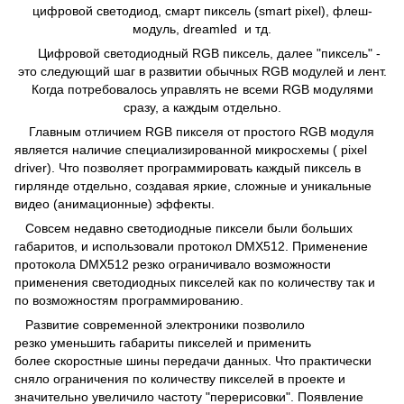
цифровой светодиод, смарт пиксель (smart pixel), флеш-
модуль, dreamled и тд.
Цифровой светодиодный RGB пиксель, далее "пиксель" -
это следующий шаг в развитии обычных RGB модулей и лент.
Когда потребовалось управлять не всеми RGB модулями
сразу, а каждым отдельно.
Главным отличием RGB пикселя от простого RGB модуля
является наличие специализированной микросхемы ( pixel
driver). Что позволяет программировать каждый пиксель в
гирлянде отдельно, создавая яркие, сложные и уникальные
видео (анимационные) эффекты.
Совсем недавно светодиодные пиксели были больших
габаритов, и использовали протокол DMX512. Применение
протокола DMX512 резко ограничивало возможности
применения светодиодных пикселей как по количеству так и
по возможностям программированию.
Развитие современной электроники позволило
резко уменьшить габариты пикселей и применить
более скоростные шины передачи данных. Что практически
сняло ограничения по количеству пикселей в проекте и
значительно увеличило частоту "перерисовки". Появление