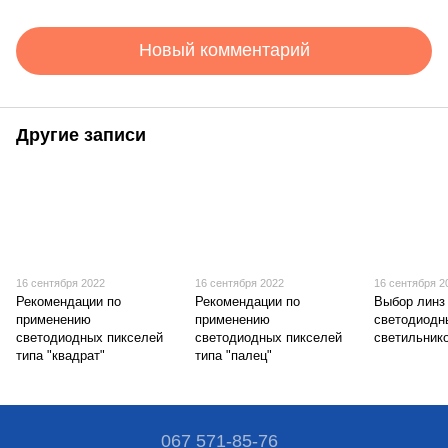
Новый комментарий
Другие записи
16 сентября 2022
16 сентября 2022
16 сентября 2
Рекомендации по
Рекомендации по
Выбор линз
применению
применению
светодиодн
светодиодных пикселей
светодиодных пикселей
светильнико
типа "квадрат"
типа "палец"
067 571-85-76