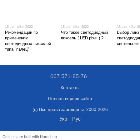
16 сентября 2022
16 сентября 2022
16 сентября 2
Рекомендации по
Что такое светодиодный
Выбор линз
применению
пиксель ( LED pixel ) ?
светодиодн
светодиодных пикселей
светильнико
типа "палец"
067 571-85-76
Контакты
Полная версия сайта
(c) Все права защищены. 2000-2026
Укр
Рус
Online store built with Horoshop