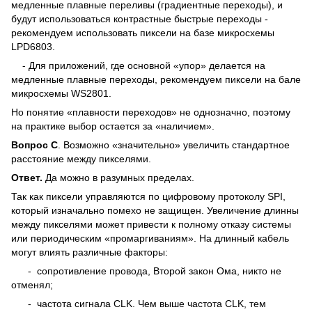
медленные плавные переливы (градиентные переходы), и
будут использоваться контрастные быстрые переходы -
рекомендуем использовать пиксели на базе микросхемы
LPD6803.
- Для приложений, где основной «упор» делается на
медленные плавные переходы, рекомендуем пиксели на бале
микросхемы WS2801.
Но понятие «плавности переходов» не однозначно, поэтому
на практике выбор остается за «наличием».
Вопрос С
. Возможно «значительно» увеличить стандартное
расстояние между пикселями.
Ответ.
Да можно в разумных пределах.
Так как пиксели управляются по цифровому протоколу SPI,
который изначально помехо не защищен. Увеличение длинны
между пикселями может привести к полному отказу системы
или периодическим «промаргиваниям». На длинный кабель
могут влиять различные факторы:
- сопротивление провода, Второй закон Ома, никто не
отменял;
- частота сигнала CLK. Чем выше частота CLK, тем