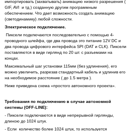
импортировать (захватывать) анимацию низкого разрешения (
GIF, AVI и тд.) созданную другим программным
обеспечением. Что дает возможность создать анимацию
(светодинамику) любой сложности.
Электрическое подключение.
Пиксели подключаются последовательно с помощью 4-
проводного шлейфа, где два провода это питание 12V DC и
два провода цифрового интерфейса SPI (DAT и CLK). Пиксели
поставляются в виде гирлянд по 20 шт. с разъемами на
концах.
Максимальный шаг установки 115мм (без удлинения), его
можно увеличить, разрезав стандартный кабель и удлинив его
на необходимое расстояние ( до 1.5 метра ).
Ниже приведена схема «простого автономного проекта».
Требования по подключению в случае автономной
системы (OFF-LINE):
- Пиксели подключаются в виде непрерывной гирлянды,
длиною до 1024 штук.
- Если количество более 1024 штук, то используется