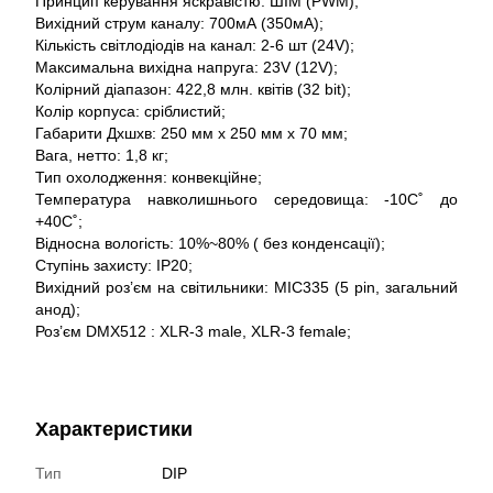
Принцип керування яскравістю: ШІМ (PWM);
Вихідний струм каналу: 700мА (350мА);
Кількість світлодіодів на канал: 2-6 шт (24V);
Максимальна вихідна напруга: 23V (12V);
Колірний діапазон: 422,8 млн. квітів (32 bit);
Колір корпуса: сріблистий;
Габарити Дхшхв: 250 мм х 250 мм х 70 мм;
Вага, нетто: 1,8 кг;
Тип охолодження: конвекційне;
Температура навколишнього середовища: -10С˚ до
+40С˚;
Відносна вологість: 10%~80% ( без конденсації);
Ступінь захисту: IP20;
Вихідний роз’єм на світильники: MIC335 (5 pin, загальний
анод);
Роз’єм DMX512 : XLR-3 male, XLR-3 female;
Характеристики
Тип
DIP