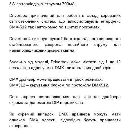
3W світлодіодів, зі струмом 700мА.
Driverbox призначений для роботи в складі керованих
світлотехнічних систем, що використовують інтерфейс
DMX-512 так і автономно по вшитих програмах.
Driverbox-4 виконує функції багатоканального керованого
стабілізованого джерела постійного струму для
напівпровідникових джерел світла.
Залежно від моделі, Driverbox може містити від 1 до 12
незалежно адресуємих DMX триканальних драйверів.
DMX драйвер може працювати в трьох режимах:
DMX512 – керування блоком по протоколу DMX512.
Dmx адреса встановлюється для кожного драйвера
окремо за допомогою DIP перемикача.
Як окремий випадок, DMX драйвера можуть мати
однакові DMX адреси, відповідно будуть працювати
синхронно.