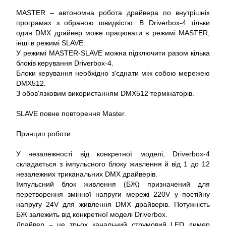
MASTER – автономна робота драйвера по внутрішніх
програмах з обраною швидкістю. В Driverbox-4 тільки
один DMX драйвер може працювати в режимі MASTER,
інші в режимі SLAVE.
У режимі MASTER-SLAVE можна підключити разом кілька
блоків керування Driverbox-4.
Блоки керування необхідно з'єднати між собою мережею
DMX512.
З обов'язковим використанням DMX512 термінаторів.
SLAVE повне повторення Master.
Принцип роботи
У незалежності від конкретної моделі, Driverbox-4
складається з імпульсного блоку живлення й від 1 до 12
незалежних триканальних DMX драйверів.
Імпульсний блок живлення (БЖ) призначений для
перетворення змінної напруги мережі 220V у постійну
напругу 24V для живлення DMX драйверів. Потужність
БЖ залежить від конкретної моделі Driverbox.
Драйвер – це трьох канальний струмовий LED димер