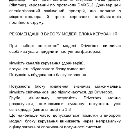
(dimmer), керований по протоколу DMX512. Драйвер цей
спеціалізований закінчений пристрій, що полягає з
мікроконтролера й трьох керованих стабілізаторів
постійного струму.
РЕКОМЕНДАЦІЇ З ВИБОРУ МОДЕЛІ БЛОКА КЕРУВАННЯ
При виборі конкретної моделі Driverbox випливає
особлива увага приділити наступним факторам:
кількість каналів керування (драйверів),
потужність вбудованого блоку живлення.
Потужність вбудованого блоку живлення.
Потужність блоку живлення визначає максимальна
кількість світильників, що підключаються, до Driverbox.
Грубо, мінімальну потужність Driverbox можна
розрахувати, помноживши сумарну потужність усіх
світлодіодів (світильників) на 1.3
Що найбільше часто допускаються помилки з вибором
моделі блоку керування виникають через неправильну
оцінку загальної споживаної потужності системи.