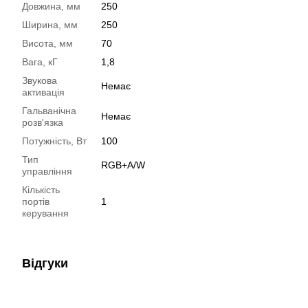
Довжина, мм
250
Ширина, мм
250
Висота, мм
70
Вага, кГ
1,8
Звукова
Немає
активація
Гальванічна
Немає
розв'язка
Потужність, Вт
100
Тип
RGB+A/W
управління
Кількість
портів
1
керування
Відгуки