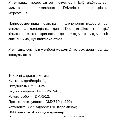
У випадку недостатньої потужності БЖ відбувається
мимовільне вимикання Driverbox, перегрівши,
мерехтіння.
Найнебезпечніша помилка – підключення недостатньої
кількості світлодіодів на один LED канал. Зменшення цієї
кількості може привести до виходу з ладу всіх
світильників, що підключаються.
У випадку сумнівів у виборі моделі Driverbox зверніться до
консультанта.
Технічні характеристики:
Кількість драйверів: 1;
Потужність БЖ: 100W;
Вхідна напруга: 176 ~ 264VAC;
Режим роботи: DMX512;
Протокол керування: DMX512 (1990);
Установка DMX адреси: DIP перемикач;
DMX каналів: 4 на один драйвер;