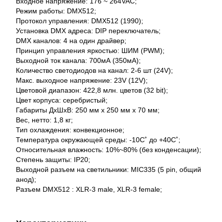
Входное напряжение: 176 ~ 264VAC;
Режим работы: DMX512;
Протокол управления: DMX512 (1990);
Установка DMX адреса: DIP переключатель;
DMX каналов: 4 на один драйвер;
Принцип управления яркостью: ШИМ (PWM);
Выходной ток канала: 700мА (350мА);
Количество светодиодов на канал: 2-6 шт (24V);
Макс. выходное напряжение: 23V (12V);
Цветовой диапазон: 422,8 млн. цветов (32 bit);
Цвет корпуса: серебристый;
Габариты ДхШхВ: 250 мм х 250 мм х 70 мм;
Вес, нетто: 1,8 кг;
Тип охлаждения: конвекционное;
Температура окружающей среды: -10С˚ до +40С˚;
Относительная влажность: 10%~80% (без конденсации);
Степень защиты: IP20;
Выходной разъем на светильники: MIC335 (5 pin, общий
анод);
Разъем DMX512 : XLR-3 male, XLR-3 female;