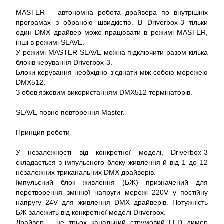
MASTER – автономна робота драйвера по внутрішніх
програмах з обраною швидкістю. В Driverbox-3 тільки
один DMX драйвер може працювати в режимі MASTER,
інші в режимі SLAVE.
У режимі MASTER-SLAVE можна підключити разом кілька
блоків керування Driverbox-3.
Блоки керування необхідно з'єднати між собою мережею
DMX512.
З обов'язковим використанням DMX512 термінаторів.
SLAVE повне повторення Master.
Принцип роботи
У незалежності від конкретної моделі, Driverbox-3
складається з імпульсного блоку живлення й від 1 до 12
незалежних триканальних DMX драйверів.
Імпульсний блок живлення (БЖ) призначений для
перетворення змінної напруги мережі 220V у постійну
напругу 24V для живлення DMX драйверів. Потужність
БЖ залежить від конкретної моделі Driverbox.
Драйвер – це трьох канальний струмовий LED димер