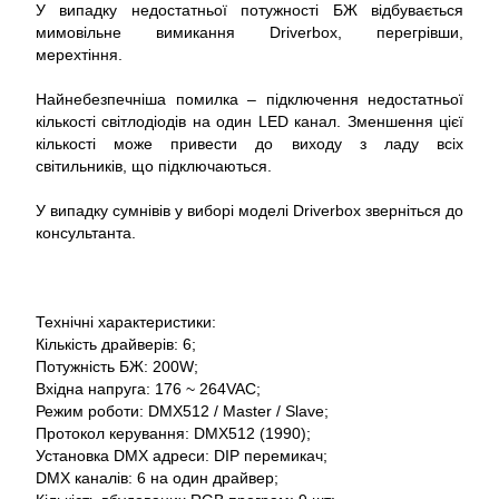
У випадку недостатньої потужності БЖ відбувається
мимовільне вимикання Driverbox, перегрівши,
мерехтіння.
Найнебезпечніша помилка – підключення недостатньої
кількості світлодіодів на один LED канал. Зменшення цієї
кількості може привести до виходу з ладу всіх
світильників, що підключаються.
У випадку сумнівів у виборі моделі Driverbox зверніться до
консультанта.
Технічні характеристики:
Кількість драйверів: 6;
Потужність БЖ: 200W;
Вхідна напруга: 176 ~ 264VAC;
Режим роботи: DMX512 / Master / Slave;
Протокол керування: DMX512 (1990);
Установка DMX адреси: DIP перемикач;
DMX каналів: 6 на один драйвер;