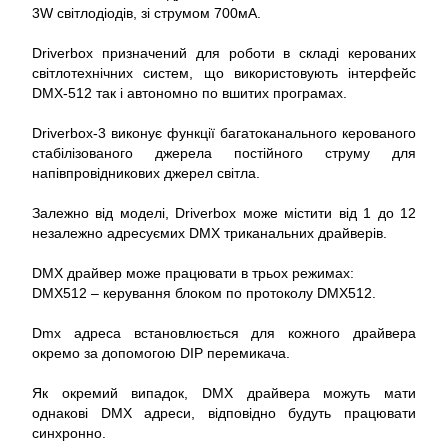
3W світлодіодів, зі струмом 700мА.
Driverbox призначений для роботи в складі керованих
світлотехнічних систем, що використовують інтерфейс
DMX-512 так і автономно по вшитих програмах.
Driverbox-3 виконує функції багатоканального керованого
стабілізованого джерела постійного струму для
напівпровідникових джерел світла.
Залежно від моделі, Driverbox може містити від 1 до 12
незалежно адресуємих DMX триканальних драйверів.
DMX драйвер може працювати в трьох режимах:
DMX512 – керування блоком по протоколу DMX512.
Dmx адреса встановлюється для кожного драйвера
окремо за допомогою DIP перемикача.
Як окремий випадок, DMX драйвера можуть мати
однакові DMX адреси, відповідно будуть працювати
синхронно.