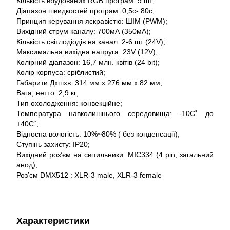
Кількість вбудованих RGB програм: 9 шт;
Діапазон швидкостей програм: 0,5c- 80c;
Принцип керування яскравістю: ШІМ (PWM);
Вихідний струм каналу: 700мА (350мА);
Кількість світлодіодів на канал: 2-6 шт (24V);
Максимальна вихідна напруга: 23V (12V);
Колірний діапазон: 16,7 млн. квітів (24 bit);
Колір корпуса: сріблистий;
Габарити Дхшхв: 314 мм х 276 мм х 82 мм;
Вага, нетто: 2,9 кг;
Тип охолодження: конвекційне;
Температура навколишнього середовища: -10С˚ до
+40С˚;
Відносна вологість: 10%~80% ( без конденсації);
Ступінь захисту: IP20;
Вихідний роз’єм на світильники: MIC334 (4 pin, загальний
анод);
Роз’єм DMX512 : XLR-3 male, XLR-3 female
Характеристики