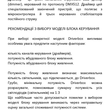
(dimmer), керований по протоколу DMX512. Драйвер цей
спеціалізований закінчений пристрій, що полягає з
мікроконтролера й трьох керованих стабілізаторів
постійного струму.
РЕКОМЕНДАЦІЇ З ВИБОРУ МОДЕЛІ БЛОКА КЕРУВАННЯ
При виборі конкретної моделі Driverbox випливає
особлива увага приділити наступним факторам:
кількість каналів керування (драйверів),
потужність вбудованого блоку живлення.
Потужність вбудованого блоку живлення.
Потужність блоку живлення визначає максимальна
кількість світильників, що підключаються, до Driverbox.
Грубо, мінімальну потужність Driverbox можна
розрахувати, помноживши сумарну потужність усіх
світлодіодів (світильників) на 1.3
Що найбільше часто допускаються помилки з вибором
моделі блоку керування виникають через неправильну
оцінку загальної споживаної потужності системи.