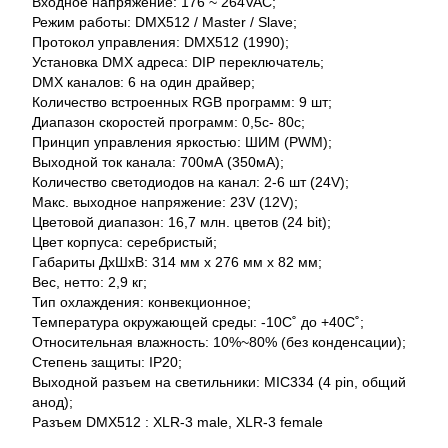
Входное напряжение: 176 ~ 264VAC;
Режим работы: DMX512 / Master / Slave;
Протокол управления: DMX512 (1990);
Установка DMX адреса: DIP переключатель;
DMX каналов: 6 на один драйвер;
Количество встроенных RGB программ: 9 шт;
Диапазон скоростей программ: 0,5c- 80c;
Принцип управления яркостью: ШИМ (PWM);
Выходной ток канала: 700мА (350мА);
Количество светодиодов на канал: 2-6 шт (24V);
Макс. выходное напряжение: 23V (12V);
Цветовой диапазон: 16,7 млн. цветов (24 bit);
Цвет корпуса: серебристый;
Габариты ДхШхВ: 314 мм х 276 мм х 82 мм;
Вес, нетто: 2,9 кг;
Тип охлаждения: конвекционное;
Температура окружающей среды: -10С˚ до +40С˚;
Относительная влажность: 10%~80% (без конденсации);
Степень защиты: IP20;
Выходной разъем на светильники: MIC334 (4 pin, общий
анод);
Разъем DMX512 : XLR-3 male, XLR-3 female