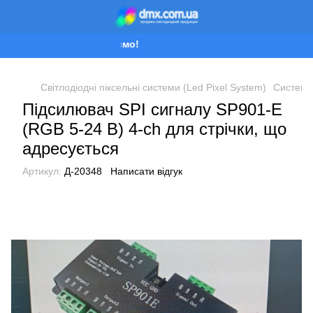
Ми працюємо!
Світлодіодні піксельні системи (Led Pixel System)
Системи 
Підсилювач SPI сигналу SP901-E
(RGB 5-24 В) 4-ch для стрічки, що
адресується
Артикул:
Д-20348
Написати відгук