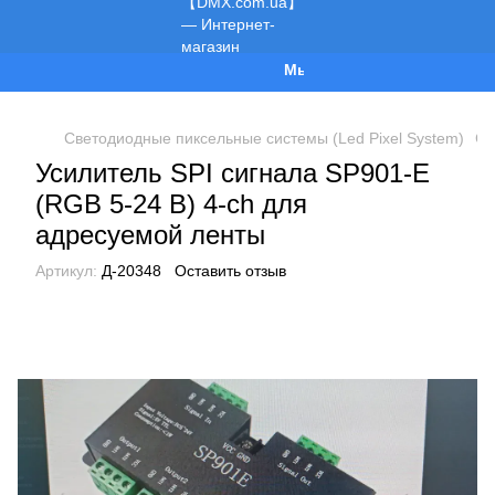
Мы работаем!
Светодиодные пиксельные системы (Led Pixel System)
Си
Усилитель SPI сигнала SP901-E
(RGB 5-24 В) 4-ch для
адресуемой ленты
Артикул:
Д-20348
Оставить отзыв