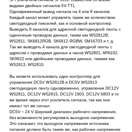
видами двойных сигналов 5V-TTL.
Одновременный вывод сигнала на 4 или 8 каналов.
Каждый канал может управлять таким же количеством
светодиодный пикселей, как и основной контроллер.
Выводить 8 каналов для адресной светодиодной ленты с
одиночным проводом данных, таким как WS2812B,
WS2811, SK6812RGB, SK6812-RGBW, SM16703 и т. д.
Так же выводить 4 канала для светодиодной ленты с
адресом с проводами данных и часов WS2801, APA102,
SK9822 или двойными проводами данных, такими как
WS2813, WS2815
Вы можете использовать один контроллер для
управления DC5V WS2812B и DC5V WS2813
светодиодную ленту одновременно, управление DC12V
WS2811, DC12V WS2815, DC12V 1903, DC12V 6803 в то
же время через этот усилитель сигнала, так как они
имеют тот же сигнал.
DC5V ~ 24 V Широкий диапазон рабочего напряжения,
без возможности регулировать выходное напряжение.
Это означает, что выходное напряжение источника
питания должно быть таким же, как рабочее напряжение