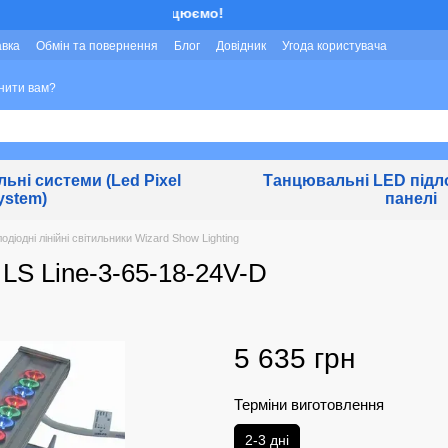
Ми працюємо!
авка
Обмін та повернення
Блог
Довідник
Угода користувача
нити вам?
льні системи (Led Pixel
Танцювальні LED підло
ystem)
панелі
одіодні лінійні світильники Wizard Show Lighting
 LS Line-3-65-18-24V-D
5 635 грн
Терміни виготовлення
2-3 дні