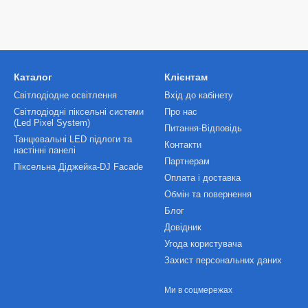
Каталог
Клієнтам
Світлодіодне освітлення
Вхід до кабінету
Світлодіодні піксельні системи
Про нас
(Led Pixel System)
Питання-Відповідь
Танцювальні LED підлоги та
Контакти
настінні панелі
Партнерам
Піксельна Діджейка-DJ Facade
Оплата і доставка
Обмін та повернення
Блог
Довідник
Угода користувача
Захист персональних даних
Ми в соцмережах