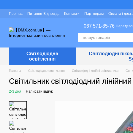
Перейти до основного контенту
Про нас
Питання-Відповідь
Контакти
Партнерам
Оплата і дост
Захист персональних даних
067 571-85-76
Передзво
Світлодіодне
Світлодіодні піксе
освітлення
S
Головна
Світлодіодне освітлення
Світлодіодні лінійні світильники
Світл
Світильник світлодіодний лінійний
2-3 дня
Написати відгук