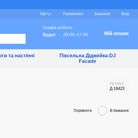
Порівняння
Укр
Рус
Бажання
Вхід
Графік роботи:
Мій кошик
Будні:
09:00–17:00
ги та настінні
Піксельна Діджейка-DJ
Facade
Артикул
Д-19423
Порівняти
В бажання