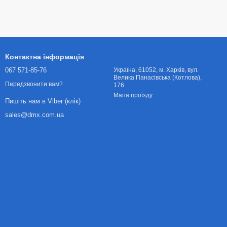
Контактна інформація
067 571-85-76
Українa, 61052, м. Харків, вул.
Велика Панасівська (Котлова),
Передзвонити вам?
176
Мапа проїзду
Пишіть нам в Viber (клік)
sales@dmx.com.ua