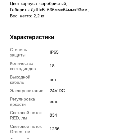
Цвет корпуса: серебристый;
Габариты ДхШхВ: 636ммх64ммх93мм;
Вес, нетто: 2,2 кг;
Характеристики
Степень
IP65
защиты
Количество
18
светодиодов
Выходной
нет
кабель
Электропитание
24V DC
Регулировка
есть
яркости
Световой поток
834
RED, лм
Световой поток
1236
Green, лм