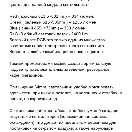
цветов для данной модели светильника:
Red ( красный 613.5~631nm ) – 834 люмен,
Green ( зеленый 515~535nm ) – 1236 люмен,
Blue ( синий 455~475nm ) – 330 люмен,
R+G+B общий световой поток - 2400 Lm
Базовый цвет RGB это только один из множества
возможных вариантов трехцветного светильника.
Возможны любые комбинации основных цветов.
Такими прожекторами можно создать оригинальную
подсветку развлекательных заведений, ресторанов,
кафе, магазинов.
При ширине 64mm, светильники удобно монтировать
вдоль стен, при низком потолке, на колоннах и столбах, в
нишах, на карнизах и т.д.
Светильники работают абсолютно бесшумно благодаря
отсутствию вентиляторов (конвекционная система
охлаждения), что делает их идеальным решением для
постановок на открытом воздухе, а также наружных и