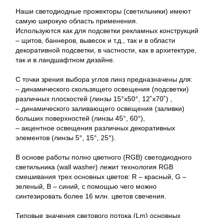
Наши светодиодные прожекторы (светильники) имеют
самую широкую область применения.
Используются как для подсветки рекламных конструкций
– щитов, баннеров, вывесок и т.д., так и в области
декоративной подсветки, в частности, как в архитектуре,
так и в ландшафтном дизайне.
С точки зрения выбора углов линз предназначены для:
– динамического скользящего освещения (подсветки)
различных плоскостей (линзы 15°x50°, 12˚x70˚) ,
– динамического заливающего освещения (заливки)
больших поверхностей (линзы 45°, 60°),
– акцентное освещения различных декоративных
элементов (линзы 5°, 15°, 25°).
В основе работы полно цветного (RGB) светодиодного
светильника (wall washer) лежит технология RGB
смешивания трех основных цветов: R – красный, G –
зеленый, B – синий, с помощью чего можно
синтезировать более 16 млн. цветов свечения.
Типовые значения светового потока (Lm) основных