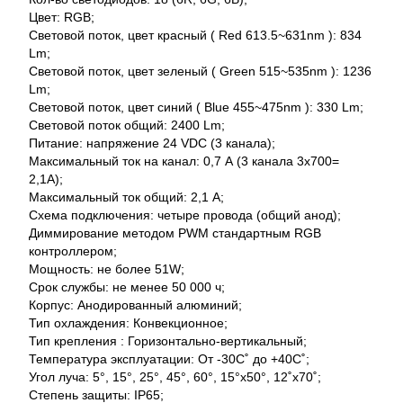
Цвет: RGB;
Световой поток, цвет красный ( Red 613.5~631nm ): 834
Lm;
Световой поток, цвет зеленый ( Green 515~535nm ): 1236
Lm;
Световой поток, цвет синий ( Blue 455~475nm ): 330 Lm;
Световой поток общий: 2400 Lm;
Питание: напряжение 24 VDC (3 канала);
Максимальный ток на канал: 0,7 А (3 канала 3x700=
2,1A);
Максимальный ток общий: 2,1 А;
Схема подключения: четыре провода (общий анод);
Диммирование методом PWM стандартным RGB
контроллером;
Мощность: не более 51W;
Срок службы: не менее 50 000 ч;
Корпус: Анодированный алюминий;
Тип охлаждения: Конвекционное;
Тип крепления : Горизонтально-вертикальный;
Температура эксплуатации: От -30С˚ до +40С˚;
Угол луча: 5°, 15°, 25°, 45°, 60°, 15°x50°, 12˚x70˚;
Степень защиты: IP65;