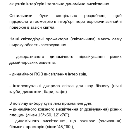
акцентів інтер'єрів і загальне динамічне висвітлення.
Світильники були спеціально розроблені, щоб
підкреслити геометрію в інтер'єрі, перетворюючи звичайні
поверхні в завіси світла.
Наші світлодіодні прожектори (світильники) мають саму
широку область застосування:
- декоративного динамічного підсвічування різних
дизайнерських акцентів,
- динамічної RGB висвітлення інтер'єрів,
- інтелектуальні джерела світла для шоу бізнесу (нічні
клуби, дискотеки, бари, кафе).
З погляду вибору кутів лінз призначені для:
– динамічного ковзного висвітлення (підсвічування) різних
площин (лінзи 15°x50, 12˚x70˚),
– динамічного висвітлення, що заливає (заливання)
більших просторів (лінзи°45,°60 ),