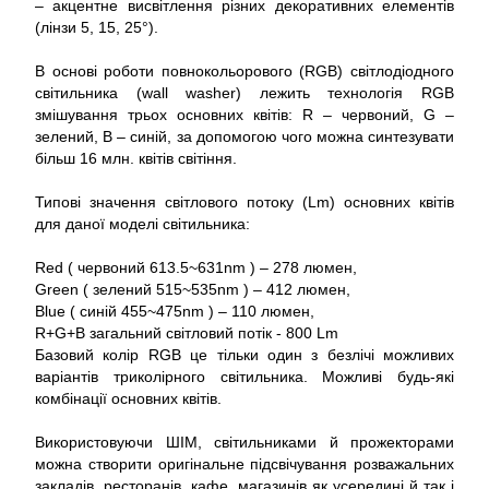
– акцентне висвітлення різних декоративних елементів
(лінзи 5, 15, 25°).
В основі роботи повнокольорового (RGB) світлодіодного
світильника (wall washer) лежить технологія RGB
змішування трьох основних квітів: R – червоний, G –
зелений, B – синій, за допомогою чого можна синтезувати
більш 16 млн. квітів світіння.
Типові значення світлового потоку (Lm) основних квітів
для даної моделі світильника:
Red ( червоний 613.5~631nm ) – 278 люмен,
Green ( зелений 515~535nm ) – 412 люмен,
Blue ( синій 455~475nm ) – 110 люмен,
R+G+B загальний світловий потік - 800 Lm
Базовий колір RGB це тільки один з безлічі можливих
варіантів триколірного світильника. Можливі будь-які
комбінації основних квітів.
Використовуючи ШІМ, світильниками й прожекторами
можна створити оригінальне підсвічування розважальних
закладів, ресторанів, кафе, магазинів як усередині й так і