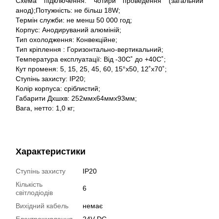
Схема підключення: чотири проведення (загальний
анод);Потужність: не більш 18W;
Термін служби: не менш 50 000 год;
Корпус: Анодируваний алюміній;
Тип охолодження: Конвекційне;
Тип кріплення : Горизонтально-вертикальний;
Температура експлуатації: Від -30С˚ до +40С˚;
Кут променя: 5, 15, 25, 45, 60, 15°x50, 12˚x70˚;
Ступінь захисту: IP20;
Колір корпуса: сріблистий;
Габарити Дхшхв: 252ммх64ммх93мм;
Вага, нетто: 1,0 кг;
Характеристики
Ступінь захисту
IP20
Кількість
6
світлодіодів
Вихідний кабель
немає
Електроживлення
24V DC