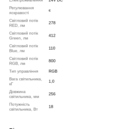
Регулювання
є
яскравості
Світловий потік
278
RED, лм
Світловий потік
412
Green, лм
Світловий потік
110
Blue, лм
Світловий потік
800
RGB, лм
Тип управління
RGB
Вага світильника,
1,0
кГ
Довжина
256
світильника, мм
Потужність
18
світильника, Вт