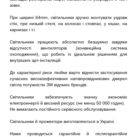
зовні.
При ширині 64mm, світильники зручно монтувати уздовж
стін, при низькій стелі, на колонах і стовпах, у нішах, на
карнизах і т.і.
Світильники працюють абсолютно безшумно завдяки
відсутності вентиляторів (конвекційна система
охолодження), що робить їх ідеальним рішенням для
внутрішніх арт-інсталяцій.
До характерної риси лінійки варто віднести застосування
сучасних високоефективних напівпровідникових джерел
світла потужністю 3W відомих брендів.
Світильники забезпечують значну економію
електроенергії й високий ресурс (не менш 50 000 годин).
Не вимагають постійного сервісного обслуговування.
Світильники й прожектори виготовляються в Україні.
Нами проводиться гарантійне й післягарантійне