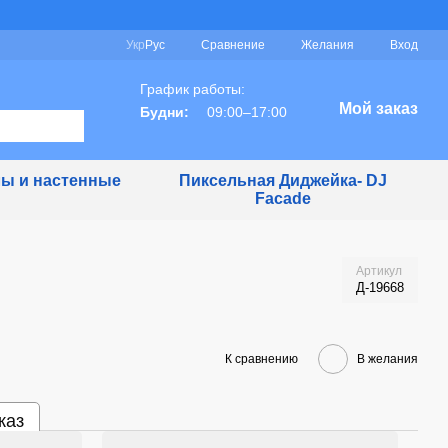
Сравнение
Укр
Рус
Желания
Вход
График работы:
Мой заказ
Будни:
09:00–17:00
ы и настенные
Пиксельная Диджейка- DJ
Facade
Артикул
Д-19668
К сравнению
В желания
каз