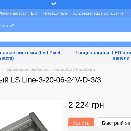
Мы работаем!
Обмен и возврат
Блог
Путеводитель
Пользовательское соглашение
ить вам?
ьные системы (Led Pixel
Танцевальные LED пол
ystem)
панели
Светодиодные линейные светильники Wizard Show Lighting
й LS Line-3-20-06-24V-D-3/3
2 224 грн
Купить
Быстрый за