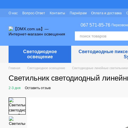
Перейти к основному контенту
О нас
Вопрос-Ответ
Контакты
Парнёрам
Оплата и доставка
Защита персональных данных
067 571-85-76
Перезвон
Светодиодное
Светодиодные пиксел
освещение
S
Главная
Светодиодное освещение
Светодиодные линейные светильники
Светильник светодиодный линейны
2-3 дня
Оставить отзыв