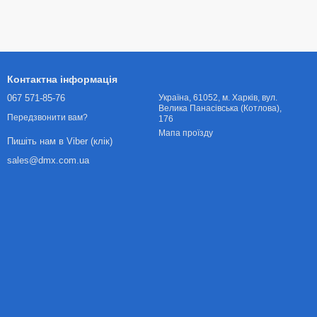
Контактна інформація
067 571-85-76
Українa, 61052, м. Харків, вул.
Велика Панасівська (Котлова),
Передзвонити вам?
176
Мапа проїзду
Пишіть нам в Viber (клік)
sales@dmx.com.ua