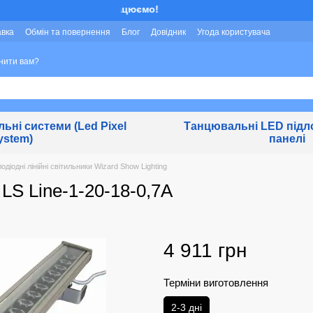
Ми працюємо!
авка
Обмін та повернення
Блог
Довідник
Угода користувача
нити вам?
льні системи (Led Pixel
Танцювальні LED підло
ystem)
панелі
одіодні лінійні світильники Wizard Show Lighting
 LS Line-1-20-18-0,7A
4 911 грн
Терміни виготовлення
2-3 дні