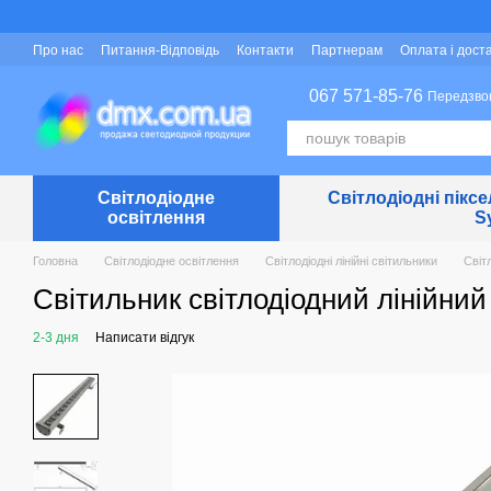
Перейти до основного контенту
Про нас
Питання-Відповідь
Контакти
Партнерам
Оплата і дост
Захист персональних даних
067 571-85-76
Передзво
Світлодіодне
Світлодіодні піксе
освітлення
S
Головна
Світлодіодне освітлення
Світлодіодні лінійні світильники
Світл
Світильник світлодіодний лінійний
2-3 дня
Написати відгук