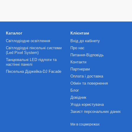
Каталог
Клієнтам
Світлодіодне освітлення
Вхід до кабінету
Світлодіодні піксельні системи
Про нас
(Led Pixel System)
Питання-Відповідь
Танцювальні LED підлоги та
Контакти
настінні панелі
Партнерам
Піксельна Діджейка-DJ Facade
Оплата і доставка
Обмін та повернення
Блог
Довідник
Угода користувача
Захист персональних даних
Ми в соцмережах