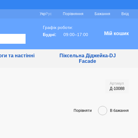
Порівняння
Укр
Рус
Бажання
Вхід
Графік роботи:
Мій кошик
Будні:
09:00–17:00
ги та настінні
Піксельна Діджейка-DJ
Facade
Артикул
Д-10088
Порівняти
В бажання