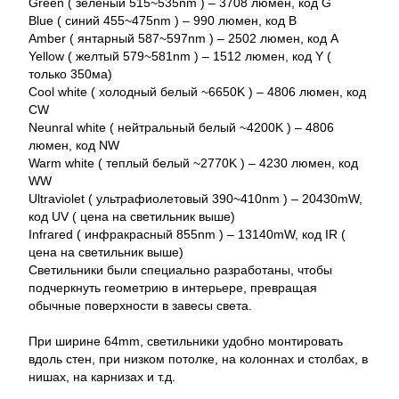
Green ( зеленый 515~535nm ) – 3708 люмен, код G
Blue ( синий 455~475nm ) – 990 люмен, код B
Amber ( янтарный 587~597nm ) – 2502 люмен, код A
Yellow ( желтый 579~581nm ) – 1512 люмен, код Y (
только 350ма)
Cool white ( холодный белый ~6650K ) – 4806 люмен, код
CW
Neunral white ( нейтральный белый ~4200K ) – 4806
люмен, код NW
Warm white ( теплый белый ~2770K ) – 4230 люмен, код
WW
Ultraviolet ( ультрафиолетовый 390~410nm ) – 20430mW,
код UV ( цена на светильник выше)
Infrared ( инфракрасный 855nm ) – 13140mW, код IR (
цена на светильник выше)
Светильники были специально разработаны, чтобы
подчеркнуть геометрию в интерьере, превращая
обычные поверхности в завесы света.
При ширине 64mm, светильники удобно монтировать
вдоль стен, при низком потолке, на колоннах и столбах, в
нишах, на карнизах и т.д.