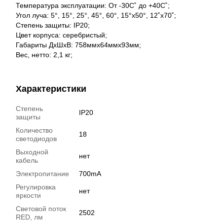
Температура эксплуатации: От -30С˚ до +40С˚;
Угол луча: 5°, 15°, 25°, 45°, 60°, 15°x50°, 12˚x70˚;
Степень защиты: IP20;
Цвет корпуса: серебристый;
Габариты ДхШхВ: 758ммх64ммх93мм;
Вес, нетто: 2,1 кг;
Характеристики
Степень
IP20
защиты
Количество
18
светодиодов
Выходной
нет
кабель
Электропитание
700mA
Регулировка
нет
яркости
Световой поток
2502
RED, лм