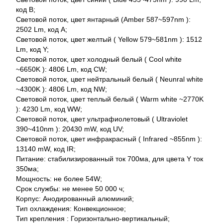
код B;
Световой поток, цвет янтарный (Amber 587~597nm ):
2502 Lm, код A;
Световой поток, цвет желтый ( Yellow 579~581nm ): 1512
Lm, код Y;
Световой поток, цвет холодный белый ( Cool white
~6650K ): 4806 Lm, код CW;
Световой поток, цвет нейтральный белый ( Neunral white
~4300K ): 4806 Lm, код NW;
Световой поток, цвет теплый белый ( Warm white ~2770K
): 4230 Lm, код WW;
Световой поток, цвет ультрафиолетовый ( Ultraviolet
390~410nm ): 20430 mW, код UV;
Световой поток, цвет инфракрасный ( Infrared ~855nm ):
13140 mW, код IR;
Питание: стабилизированный ток 700ма, для цвета Y ток
350ма;
Мощность: не более 54W;
Срок службы: не менее 50 000 ч;
Корпус: Анодированный алюминий;
Тип охлаждения: Конвекционное;
Тип крепления : Горизонтально-вертикальный;