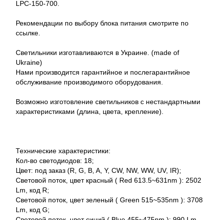
LPC-150-700.
Рекомендации по выбору блока питания смотрите по
ссылке.
Светильники изготавливаются в Украине. (made of
Ukraine)
Нами производится гарантийное и послегарантийное
обслуживание производимого оборудования.
Возможно изготовление светильников с нестандартными
характеристиками (длина, цвета, крепление).
Технические характеристики:
Кол-во светодиодов: 18;
Цвет: под заказ (R, G, B, A, Y, CW, NW, WW, UV, IR);
Световой поток, цвет красный ( Red 613.5~631nm ): 2502
Lm, код R;
Световой поток, цвет зеленый ( Green 515~535nm ): 3708
Lm, код G;
Световой поток, цвет синий ( Blue 455~475nm ): 990 Lm,