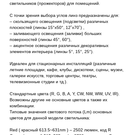
светильников (прожекторов) для помещений.
С точки зрения выбора углов линз предназначены для:
– скользящего освещения (подсветки) различных
плоскостей (линзы 15°x50°, 12˚x70˚) ,
– заливающего освещения (заливки) больших
поверхностей (линзы 45°, 60°),
– акцентное освещения различных декоративных
элементов интерьера (линзы 5°, 15°, 25°).
Идеален для стационарных инсталляций (различные
летние площадки, кафе, клубы, дискотеки, сцены, музеи,
галереи искусств, торговые центры, театры,
телевизионные студии и тд.).
Стандартные цвета (R, G, B, A, Y, CW, NW, WW, UV, IR).
Возможны другие не основные цветов а также их
комбинации.
Типовые значения светового потока (Lm) основных
цветов для данной модели светильника:
Red ( красный 613.5~631nm ) – 2502 люмен, код R