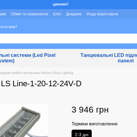
Ми працюємо!
авка
Обмін та повернення
Блог
Довідник
Угода користувача
нити вам?
льні системи (Led Pixel
Танцювальні LED підло
ystem)
панелі
одіодні лінійні світильники Wizard Show Lighting
 LS Line-1-20-12-24V-D
3 946 грн
Терміни виготовлення
2-3 дні