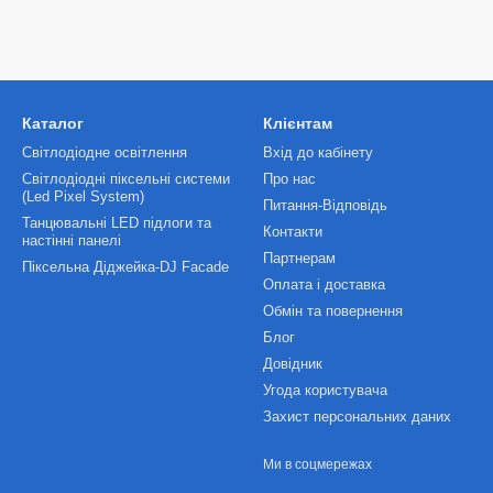
Каталог
Клієнтам
Світлодіодне освітлення
Вхід до кабінету
Світлодіодні піксельні системи
Про нас
(Led Pixel System)
Питання-Відповідь
Танцювальні LED підлоги та
Контакти
настінні панелі
Партнерам
Піксельна Діджейка-DJ Facade
Оплата і доставка
Обмін та повернення
Блог
Довідник
Угода користувача
Захист персональних даних
Ми в соцмережах