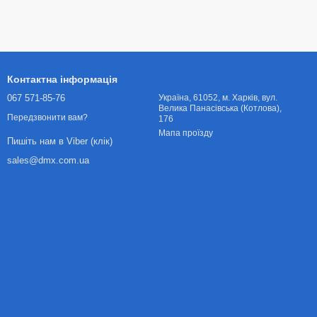
Контактна інформація
067 571-85-76
Українa, 61052, м. Харків, вул.
Велика Панасівська (Котлова),
Передзвонити вам?
176
Мапа проїзду
Пишіть нам в Viber (клік)
sales@dmx.com.ua