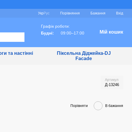
Порівняння
Укр
Рус
Бажання
Вхід
Графік роботи:
Мій кошик
Будні:
09:00–17:00
ги та настінні
Піксельна Діджейка-DJ
Facade
Артикул
Д-13246
Порівняти
В бажання