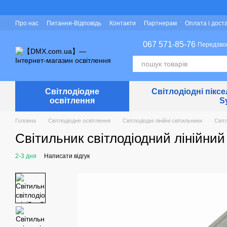
Перейти до основного контенту
Про нас
Питання-Відповідь
Контакти
Партнерам
Оплата і дост
Захист персональних даних
067 571-85-76
Передзво
Світлодіодне
Світлодіодні піксе
освітлення
S
Головна
Світлодіодне освітлення
Світлодіодні лінійні світильники
Світл
Світильник світлодіодний лінійний
2-3 дня
Написати відгук