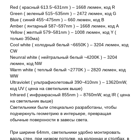
Red ( красный 613.5~631nm ) – 1668 люмен, код R
Green ( зеленый 515~535nm ) – 2472 люмен, код G
Blue ( синий 455~475nm ) – 660 люмен, код B
Amber ( янтарный 587~597nm ) – 1668 люмен, код A
Yellow ( желтый 579~581nm ) – 1008 люмен, код Y (
только 350ма)
Cool white ( холодный белый ~6650K ) – 3204 люмен, код
CW
Neunral white ( нейтральный белый ~4200K ) – 3204
люмен, код NW
Warm white ( теплый белый ~2770K ) – 2820 люмен, код
WW
Ultraviolet ( ультрафиолетовый 390~410nm ) – 13620mW,
код UV ( цена на светильник выше)
Infrared ( инфракрасный 855nm ) – 8760mW, код IR ( цена
на светильник выше)
Светильники были специально разработаны, чтобы
подчеркнуть геометрию в интерьере, превращая
обычные поверхности в завесы света.
При ширине 64mm, светильники удобно монтировать
вдоль стен, при низком потолке, на колоннах и столбах, в