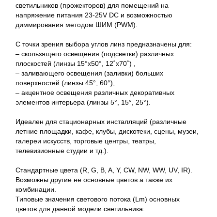
светильников (прожекторов) для помещений на
напряжение питания 23-25V DC и возможностью
диммирования методом ШИМ (PWM).
С точки зрения выбора углов линз предназначены для:
– скользящего освещения (подсветки) различных
плоскостей (линзы 15°x50°, 12˚x70˚) ,
– заливающего освещения (заливки) больших
поверхностей (линзы 45°, 60°),
– акцентное освещения различных декоративных
элементов интерьера (линзы 5°, 15°, 25°).
Идеален для стационарных инсталляций (различные
летние площадки, кафе, клубы, дискотеки, сцены, музеи,
галереи искусств, торговые центры, театры,
телевизионные студии и тд.).
Стандартные цвета (R, G, B, A, Y, CW, NW, WW, UV, IR).
Возможны другие не основные цветов а также их
комбинации.
Типовые значения светового потока (Lm) основных
цветов для данной модели светильника: