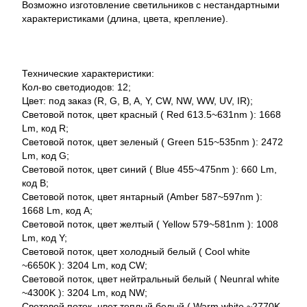
Возможно изготовление светильников с нестандартными
характеристиками (длина, цвета, крепление).
Технические характеристики:
Кол-во светодиодов: 12;
Цвет: под заказ (R, G, B, A, Y, CW, NW, WW, UV, IR);
Световой поток, цвет красный ( Red 613.5~631nm ): 1668
Lm, код R;
Световой поток, цвет зеленый ( Green 515~535nm ): 2472
Lm, код G;
Световой поток, цвет синий ( Blue 455~475nm ): 660 Lm,
код B;
Световой поток, цвет янтарный (Amber 587~597nm ):
1668 Lm, код A;
Световой поток, цвет желтый ( Yellow 579~581nm ): 1008
Lm, код Y;
Световой поток, цвет холодный белый ( Cool white
~6650K ): 3204 Lm, код CW;
Световой поток, цвет нейтральный белый ( Neunral white
~4300K ): 3204 Lm, код NW;
Световой поток, цвет теплый белый ( Warm white ~2770K