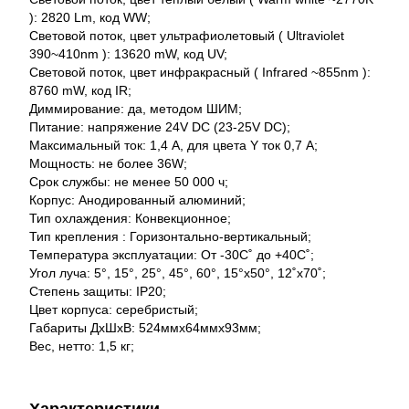
): 2820 Lm, код WW;
Световой поток, цвет ультрафиолетовый ( Ultraviolet
390~410nm ): 13620 mW, код UV;
Световой поток, цвет инфракрасный ( Infrared ~855nm ):
8760 mW, код IR;
Диммирование: да, методом ШИМ;
Питание: напряжение 24V DC (23-25V DC);
Максимальный ток: 1,4 А, для цвета Y ток 0,7 А;
Мощность: не более 36W;
Срок службы: не менее 50 000 ч;
Корпус: Анодированный алюминий;
Тип охлаждения: Конвекционное;
Тип крепления : Горизонтально-вертикальный;
Температура эксплуатации: От -30С˚ до +40С˚;
Угол луча: 5°, 15°, 25°, 45°, 60°, 15°x50°, 12˚x70˚;
Степень защиты: IP20;
Цвет корпуса: серебристый;
Габариты ДхШхВ: 524ммх64ммх93мм;
Вес, нетто: 1,5 кг;
Характеристики