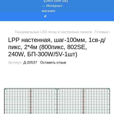
Мы работаем!
Танцевальные LED полы и настенные панели
Готовые пр
LPP настенная, шаг-100мм, 1св-д/
пикс, 2*4м (800пикс, 802SE,
240W, БП-300W/5V-1шт)
Артикул:
Д-20537
Оставить отзыв