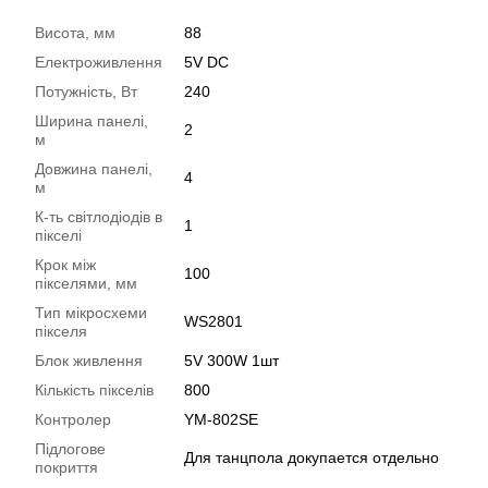
Висота, мм
88
Електроживлення
5V DC
Потужність, Вт
240
Ширина панелі,
2
м
Довжина панелі,
4
м
К-ть світлодіодів в
1
пікселі
Крок між
100
пікселями, мм
Тип мікросхеми
WS2801
пікселя
Блок живлення
5V 300W 1шт
Кількість пікселів
800
Контролер
YM-802SE
Підлогове
Для танцпола докупается отдельно
покриття