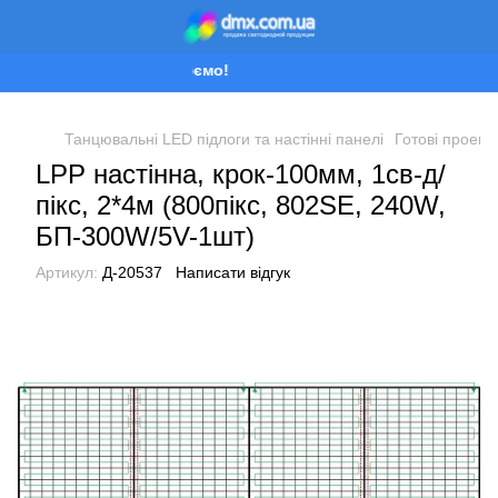
Ми працюємо!
Танцювальні LED підлоги та настінні панелі
Готові проект
LPP настінна, крок-100мм, 1св-д/
пікс, 2*4м (800пікс, 802SE, 240W,
БП-300W/5V-1шт)
Артикул:
Д-20537
Написати відгук