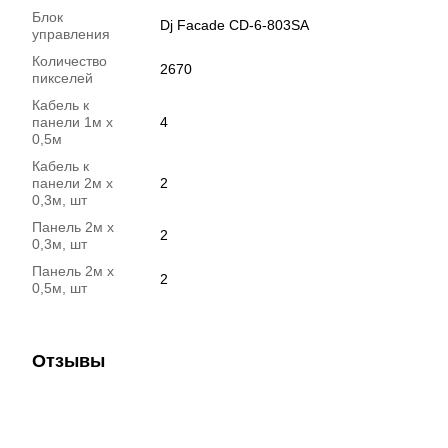
Блок
Dj Facade CD-6-803SA
управления
Количество
2670
пикселей
Кабель к
панели 1м х
4
0,5м
Кабель к
панели 2м х
2
0,3м, шт
Панель 2м х
2
0,3м, шт
Панель 2м х
2
0,5м, шт
Отзывы