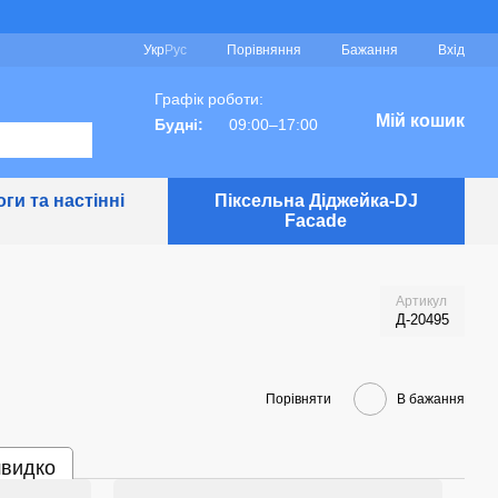
Порівняння
Укр
Рус
Бажання
Вхід
Графік роботи:
Мій кошик
Будні:
09:00–17:00
ги та настінні
Піксельна Діджейка-DJ
Facade
Артикул
Д-20495
Порівняти
В бажання
швидко