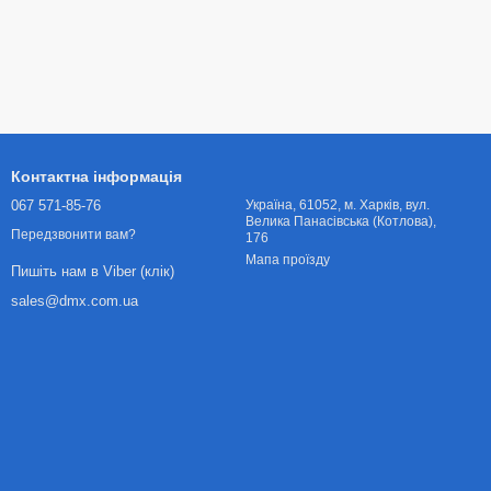
Контактна інформація
067 571-85-76
Українa, 61052, м. Харків, вул.
Велика Панасівська (Котлова),
Передзвонити вам?
176
Мапа проїзду
Пишіть нам в Viber (клік)
sales@dmx.com.ua