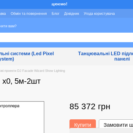
Ми працюємо!
авка
Обмін та повернення
Блог
Довідник
Угода користувача
нити вам?
льні системи (Led Pixel
Танцювальні LED підло
ystem)
панелі
ові проекти DJ Facade Wizard Show Lighting
 х0, 5м-2шт
85 372 грн
Купити
Замовити 