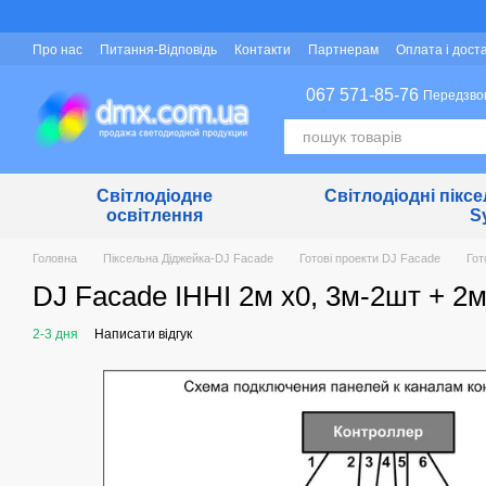
Перейти до основного контенту
Про нас
Питання-Відповідь
Контакти
Партнерам
Оплата і дост
Захист персональних даних
067 571-85-76
Передзво
Світлодіодне
Світлодіодні піксе
освітлення
S
Головна
Піксельна Діджейка-DJ Facade
Готові проекти DJ Facade
Гот
DJ Facade IHHI 2м х0, 3м-2шт + 2м
2-3 дня
Написати відгук