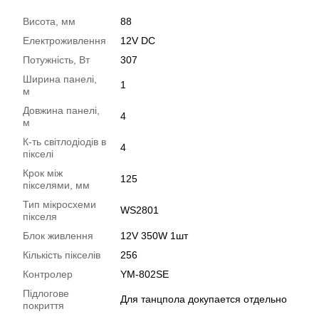
Висота, мм
88
Електроживлення
12V DC
Потужність, Вт
307
Ширина панелі,
1
м
Довжина панелі,
4
м
К-ть світлодіодів в
4
пікселі
Крок між
125
пікселями, мм
Тип мікросхеми
WS2801
пікселя
Блок живлення
12V 350W 1шт
Кількість пікселів
256
Контролер
YM-802SE
Підлогове
Для танцпола докупается отдельно
покриття