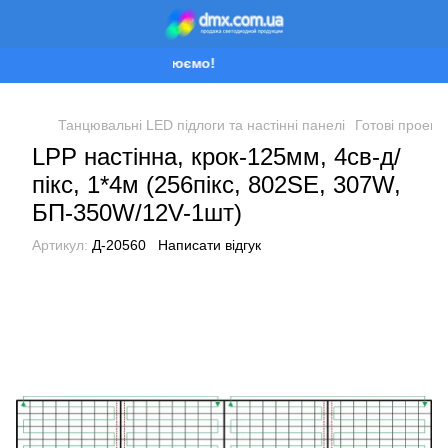
Ми працюємо!
Танцювальні LED підлоги та настінні панелі
Готові проект
LPP настінна, крок-125мм, 4св-д/
пікс, 1*4м (256пікс, 802SE, 307W,
БП-350W/12V-1шт)
Артикул:
Д-20560
Написати відгук