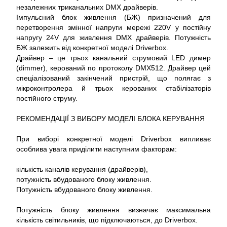
незалежних триканальних DMX драйверів.
Імпульсний блок живлення (БЖ) призначений для
перетворення змінної напруги мережі 220V у постійну
напругу 24V для живлення DMX драйверів. Потужність
БЖ залежить від конкретної моделі Driverbox.
Драйвер – це трьох канальний струмовий LED димер
(dimmer), керований по протоколу DMX512. Драйвер цей
спеціалізований закінчений пристрій, що полягає з
мікроконтролера й трьох керованих стабілізаторів
постійного струму.
РЕКОМЕНДАЦІЇ З ВИБОРУ МОДЕЛІ БЛОКА КЕРУВАННЯ
При виборі конкретної моделі Driverbox випливає
особлива увага приділити наступним факторам:
кількість каналів керування (драйверів),
потужність вбудованого блоку живлення.
Потужність вбудованого блоку живлення.
Потужність блоку живлення визначає максимальна
кількість світильників, що підключаються, до Driverbox.