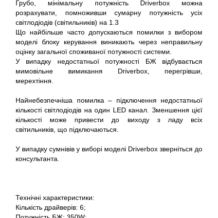
Грубо, мінімальну потужність Driverbox можна
розрахувати, помноживши сумарну потужність усіх
світлодіодів (світильників) на 1.3
Що найбільше часто допускаються помилки з вибором
моделі блоку керування виникають через неправильну
оцінку загальної споживаної потужності системи.
У випадку недостатньої потужності БЖ відбувається
мимовільне вимикання Driverbox, перегрівши,
мерехтіння.
Найнебезпечніша помилка – підключення недостатньої
кількості світлодіодів на один LED канал. Зменшення цієї
кількості може привести до виходу з ладу всіх
світильників, що підключаються.
У випадку сумнівів у виборі моделі Driverbox зверніться до
консультанта.
Технічні характеристики:
Кількість драйверів: 6;
Потужність БЖ: 350W;