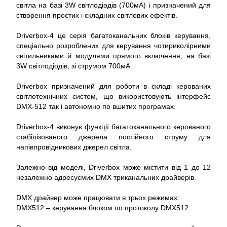
світла на базі 3W світлодіодів (700мА) і призначений для
створення простих і складних світлових ефектів.
Driverbox-4 це серія багатоканальних блоків керування,
спеціально розроблених для керування чотириколірними
світильниками й модулями прямого включення, на базі
3W світлодіодів, зі струмом 700мА.
Driverbox призначений для роботи в складі керованих
світлотехнічних систем, що використовують інтерфейс
DMX-512 так і автономно по вшитих програмах.
Driverbox-4 виконує функції багатоканального керованого
стабілізованого джерела постійного струму для
напівпровідникових джерел світла.
Залежно від моделі, Driverbox може містити від 1 до 12
незалежно адресуємих DMX триканальних драйверів.
DMX драйвер може працювати в трьох режимах:
DMX512 – керування блоком по протоколу DMX512.