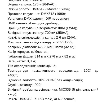
Вхідна напруга: 176 ~ 264VAC;
Режим роботи: DMX512 / Master / Slave;
Протокол керування: DMX512 (1990);
Установка DMX адреси: DIP перемикач;
DMX каналів: 4 на один драйвер;
Принцип керування яскравістю: ШІМ (PWM);
Вихідний струм каналу: 700мА (350мА);
Кількість світлодіодів на канал: 2-6 шт (24V);
Максимальна вихідна напруга: 23V (12V);
Колірний діапазон: 422,8 млн. квітів (32 bit);
Колір корпуса: сріблистий;
Габарити Дхшхв: 314 мм х 276 мм х 82 мм;
Вага, нетто: 3,0 кг;
Тип охолодження: конвекційне;
Температура навколишнього середовища: -10С˚ до
+40С˚;
Відносна вологість: 10%~80% ( без конденсації);
Ступінь захисту: IP20;
Вихідний роз’єм на світильники: MIC335 (5 pin, загальний
анод);
Роз’єм DMX512 : XLR-3 male, XLR-3 female;