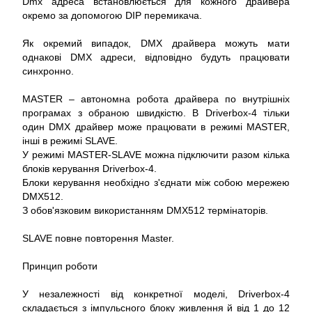
Dmx адреса встановлюється для кожного драйвера
окремо за допомогою DIP перемикача.
Як окремий випадок, DMX драйвера можуть мати
однакові DMX адреси, відповідно будуть працювати
синхронно.
MASTER – автономна робота драйвера по внутрішніх
програмах з обраною швидкістю. В Driverbox-4 тільки
один DMX драйвер може працювати в режимі MASTER,
інші в режимі SLAVE.
У режимі MASTER-SLAVE можна підключити разом кілька
блоків керування Driverbox-4.
Блоки керування необхідно з'єднати між собою мережею
DMX512.
З обов'язковим використанням DMX512 термінаторів.
SLAVE повне повторення Master.
Принцип роботи
У незалежності від конкретної моделі, Driverbox-4
складається з імпульсного блоку живлення й від 1 до 12