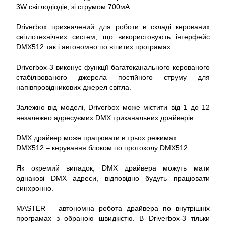
3W світлодіодів, зі струмом 700мА.
Driverbox призначений для роботи в складі керованих
світлотехнічних систем, що використовують інтерфейс
DMX512 так і автономно по вшитих програмах.
Driverbox-3 виконує функції багатоканального керованого
стабілізованого джерела постійного струму для
напівпровідникових джерел світла.
Залежно від моделі, Driverbox може містити від 1 до 12
незалежно адресуємих DMX триканальних драйверів.
DMX драйвер може працювати в трьох режимах:
DMX512 – керування блоком по протоколу DMX512.
Як окремий випадок, DMX драйвера можуть мати
однакові DMX адреси, відповідно будуть працювати
синхронно.
MASTER – автономна робота драйвера по внутрішніх
програмах з обраною швидкістю. В Driverbox-3 тільки