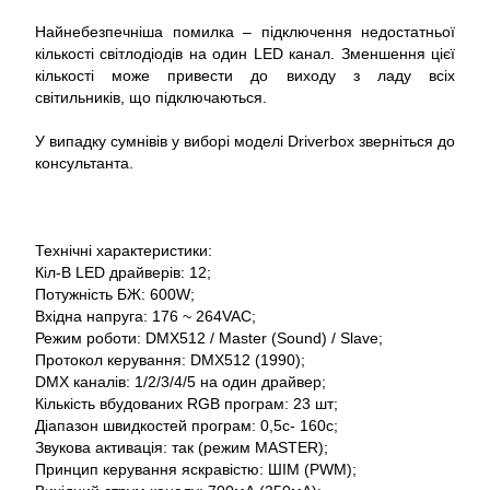
Найнебезпечніша помилка – підключення недостатньої
кількості світлодіодів на один LED канал. Зменшення цієї
кількості може привести до виходу з ладу всіх
світильників, що підключаються.
У випадку сумнівів у виборі моделі Driverbox зверніться до
консультанта.
Технічні характеристики:
Кіл-В LED драйверів: 12;
Потужність БЖ: 600W;
Вхідна напруга: 176 ~ 264VAC;
Режим роботи: DMX512 / Master (Sound) / Slave;
Протокол керування: DMX512 (1990);
DMX каналів: 1/2/3/4/5 на один драйвер;
Кількість вбудованих RGB програм: 23 шт;
Діапазон швидкостей програм: 0,5c- 160c;
Звукова активація: так (режим MASTER);
Принцип керування яскравістю: ШІМ (PWM);