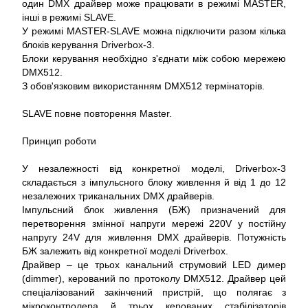
один DMX драйвер може працювати в режимі MASTER,
інші в режимі SLAVE.
У режимі MASTER-SLAVE можна підключити разом кілька
блоків керування Driverbox-3.
Блоки керування необхідно з'єднати між собою мережею
DMX512.
З обов'язковим використанням DMX512 термінаторів.
SLAVE повне повторення Master.
Принцип роботи
У незалежності від конкретної моделі, Driverbox-3
складається з імпульсного блоку живлення й від 1 до 12
незалежних триканальних DMX драйверів.
Імпульсний блок живлення (БЖ) призначений для
перетворення змінної напруги мережі 220V у постійну
напругу 24V для живлення DMX драйверів. Потужність
БЖ залежить від конкретної моделі Driverbox.
Драйвер – це трьох канальний струмовий LED димер
(dimmer), керований по протоколу DMX512. Драйвер цей
спеціалізований закінчений пристрій, що полягає з
мікроконтролера й трьох керованих стабілізаторів