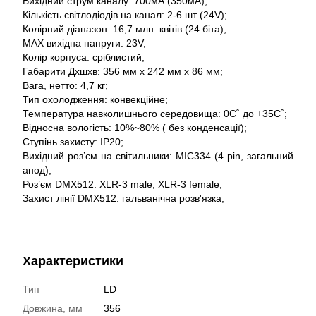
Вихідний струм каналу: 700мА (350мА);
Кількість світлодіодів на канал: 2-6 шт (24V);
Колірний діапазон: 16,7 млн. квітів (24 біта);
MAX вихідна напруги: 23V;
Колір корпуса: сріблистий;
Габарити Дхшхв: 356 мм х 242 мм х 86 мм;
Вага, нетто: 4,7 кг;
Тип охолодження: конвекційне;
Температура навколишнього середовища: 0С˚ до +35С˚;
Відносна вологість: 10%~80% ( без конденсації);
Ступінь захисту: IP20;
Вихідний роз’єм на світильники: MIC334 (4 pin, загальний
анод);
Роз’єм DMX512: XLR-3 male, XLR-3 female;
Захист лінії DMX512: гальванічна розв'язка;
Характеристики
Тип
LD
Довжина, мм
356