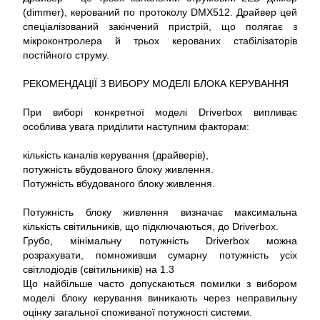
(dimmer), керований по протоколу DMX512. Драйвер цей
спеціалізований закінчений пристрій, що полягає з
мікроконтролера й трьох керованих стабілізаторів
постійного струму.
РЕКОМЕНДАЦІЇ З ВИБОРУ МОДЕЛІ БЛОКА КЕРУВАННЯ
При виборі конкретної моделі Driverbox випливає
особлива увага приділити наступним факторам:
кількість каналів керування (драйверів),
потужність вбудованого блоку живлення.
Потужність вбудованого блоку живлення.
Потужність блоку живлення визначає максимальна
кількість світильників, що підключаються, до Driverbox.
Грубо, мінімальну потужність Driverbox можна
розрахувати, помноживши сумарну потужність усіх
світлодіодів (світильників) на 1.3
Що найбільше часто допускаються помилки з вибором
моделі блоку керування виникають через неправильну
оцінку загальної споживаної потужності системи.