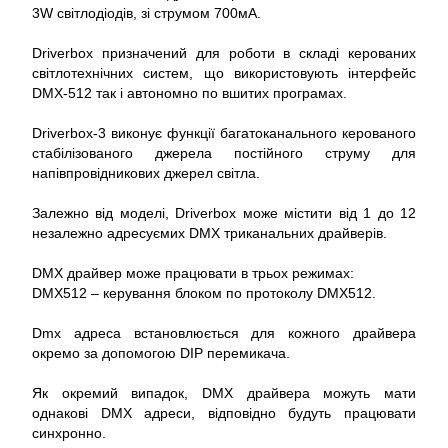
3W світлодіодів, зі струмом 700мА.
Driverbox призначений для роботи в складі керованих
світлотехнічних систем, що використовують інтерфейс
DMX-512 так і автономно по вшитих програмах.
Driverbox-3 виконує функції багатоканального керованого
стабілізованого джерела постійного струму для
напівпровідникових джерел світла.
Залежно від моделі, Driverbox може містити від 1 до 12
незалежно адресуємих DMX триканальних драйверів.
DMX драйвер може працювати в трьох режимах:
DMX512 – керування блоком по протоколу DMX512.
Dmx адреса встановлюється для кожного драйвера
окремо за допомогою DIP перемикача.
Як окремий випадок, DMX драйвера можуть мати
однакові DMX адреси, відповідно будуть працювати
синхронно.