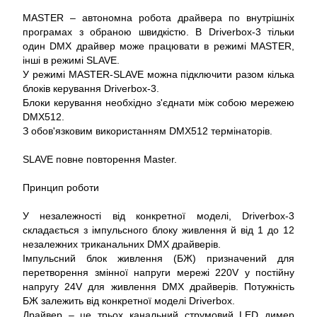
MASTER – автономна робота драйвера по внутрішніх
програмах з обраною швидкістю. В Driverbox-3 тільки
один DMX драйвер може працювати в режимі MASTER,
інші в режимі SLAVE.
У режимі MASTER-SLAVE можна підключити разом кілька
блоків керування Driverbox-3.
Блоки керування необхідно з'єднати між собою мережею
DMX512.
З обов'язковим використанням DMX512 термінаторів.
SLAVE повне повторення Master.
Принцип роботи
У незалежності від конкретної моделі, Driverbox-3
складається з імпульсного блоку живлення й від 1 до 12
незалежних триканальних DMX драйверів.
Імпульсний блок живлення (БЖ) призначений для
перетворення змінної напруги мережі 220V у постійну
напругу 24V для живлення DMX драйверів. Потужність
БЖ залежить від конкретної моделі Driverbox.
Драйвер – це трьох канальний струмовий LED димер