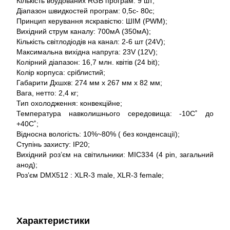
Кількість вбудованих RGB програм: 9 шт;
Діапазон швидкостей програм: 0,5c- 80c;
Принцип керування яскравістю: ШІМ (PWM);
Вихідний струм каналу: 700мА (350мА);
Кількість світлодіодів на канал: 2-6 шт (24V);
Максимальна вихідна напруга: 23V (12V);
Колірний діапазон: 16,7 млн. квітів (24 bit);
Колір корпуса: сріблистий;
Габарити Дхшхв: 274 мм х 267 мм х 82 мм;
Вага, нетто: 2,4 кг;
Тип охолодження: конвекційне;
Температура навколишнього середовища: -10С˚ до
+40С˚;
Відносна вологість: 10%~80% ( без конденсації);
Ступінь захисту: IP20;
Вихідний роз’єм на світильники: MIC334 (4 pin, загальний
анод);
Роз’єм DMX512 : XLR-3 male, XLR-3 female;
Характеристики