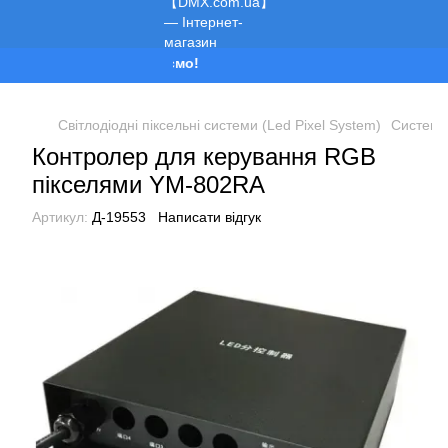
Ми працюємо!
Світлодіодні піксельні системи (Led Pixel System)
Системи 
Контролер для керування RGB
пікселями YM-802RA
Артикул:
Д-19553
Написати відгук