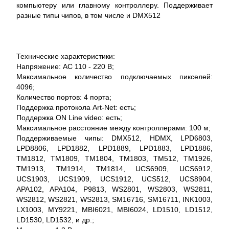
компьютеру или главному контроллеру. Поддерживает
разные типы чипов, в том числе и DMX512
Технические характеристики:
Напряжение: AC 110 - 220 В;
Максимальное количество подключаемых пикселей:
4096;
Количество портов: 4 порта;
Поддержка протокола Art-Net: есть;
Поддержка ON Line video: есть;
Максимальное расстояние между контроллерами: 100 м;
Поддерживаемые чипы: DMX512, HDMX, LPD6803,
LPD8806, LPD1882, LPD1889, LPD1883, LPD1886,
TM1812, TM1809, TM1804, TM1803, TM512, TM1926,
TM1913, TM1914, TM1814, UCS6909, UCS6912,
UCS1903, UCS1909, UCS1912, UCS512, UCS8904,
APA102, APA104, P9813, WS2801, WS2803, WS2811,
WS2812, WS2821, WS2813, SM16716, SM16711, INK1003,
LX1003, MY9221, MBI6021, MBI6024, LD1510, LD1512,
LD1530, LD1532, и др.;