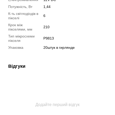
Потужність, Вт
1,44
К-ть світлодіодів в
6
пікселі
Крок між
210
пікселями, мм
Тип мікросхеми
P9813
пікселя
Упаковка
20штук в гирлянде
Відгуки
Додайте перший відгук