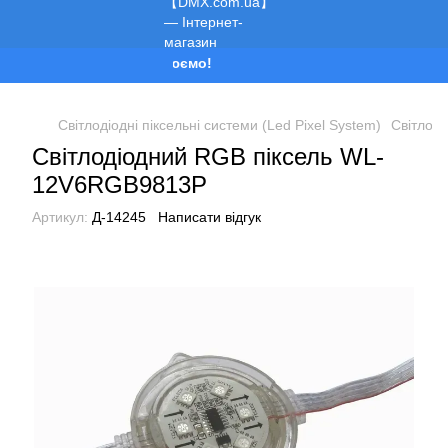
Ми працюємо!
Світлодіодні піксельні системи (Led Pixel System)
Світлодіо
Світлодіодний RGB піксель WL-
12V6RGB9813P
Артикул:
Д-14245
Написати відгук