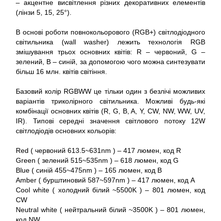
– акцентне висвітлення різних декоративних елементів
(лінзи 5, 15, 25°).
В основі роботи повнокольорового (RGB+) світлодіодного
світильника (wall washer) лежить технологія RGB
змішування трьох основних квітів: R – червоний, G –
зелений, B – синій, за допомогою чого можна синтезувати
більш 16 млн. квітів світіння.
Базовий колір RGBWW це тільки один з безлічі можливих
варіантів триколірного світильника. Можливі будь-які
комбінації основних квітів (R, G, B, A, Y, CW, NW, WW, UV,
IR). Типові середні значення світлового потоку 12W
світлодіодів основних кольорів:
Red ( червоний 613.5~631nm ) – 417 люмен, код R
Green ( зелений 515~535nm ) – 618 люмен, код G
Blue ( синій 455~475nm ) – 165 люмен, код B
Amber ( бурштиновий 587~597nm ) – 417 люмен, код A
Cool white ( холодний білий ~5500K ) – 801 люмен, код
CW
Neutral white ( нейтральний білий ~3500K ) – 801 люмен,
код NW