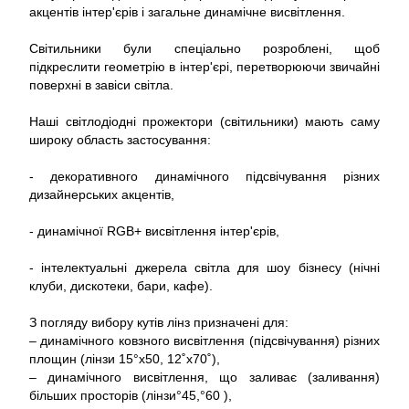
акцентів інтер'єрів і загальне динамічне висвітлення.
Світильники були спеціально розроблені, щоб
підкреслити геометрію в інтер'єрі, перетворюючи звичайні
поверхні в завіси світла.
Наші світлодіодні прожектори (світильники) мають саму
широку область застосування:
- декоративного динамічного підсвічування різних
дизайнерських акцентів,
- динамічної RGB+ висвітлення інтер'єрів,
- інтелектуальні джерела світла для шоу бізнесу (нічні
клуби, дискотеки, бари, кафе).
З погляду вибору кутів лінз призначені для:
– динамічного ковзного висвітлення (підсвічування) різних
площин (лінзи 15°x50, 12˚x70˚),
– динамічного висвітлення, що заливає (заливання)
більших просторів (лінзи°45,°60 ),