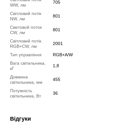
705
WW, лм
Світловий потік
801
NW, лм
Световой поток
801
CW, лм
Світловий потік
2001
RGB+CW, лм
Тип управління
RGB+A/W
Вага світильника,
1,8
кГ
Довжина
455
світильника, мм
Потужність
36
світильника, Вт
Відгуки