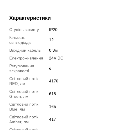
Характеристики
Ступінь захисту
IP20
Кількість
12
світлодіодів
Вихідний кабель
0,3м
Електроживлення
24V DC
Регулювання
є
яскравості
Світловий потік
4170
RED, лм
Світловий потік
618
Green, лм
Світловий потік
165
Blue, лм
Світловий потік
417
Amber, лм
Світловий потік