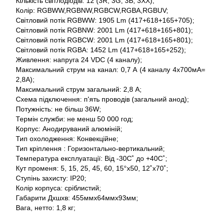
Кількість світлодіодів: 12 (3R, 3G, 3B, 3XX);
Колір: RGBWW,RGBNW,RGBCW,RGBA,RGBUV;
Світловий потік RGBWW: 1905 Lm (417+618+165+705);
Світловий потік RGBNW: 2001 Lm (417+618+165+801);
Світловий потік RGBCW: 2001 Lm (417+618+165+801);
Світловий потік RGBA: 1452 Lm (417+618+165+252);
Живлення: напруга 24 VDC (4 каналу);
Максимальний струм на канал: 0,7 А (4 каналу 4x700мА=
2,8A);
Максимальний струм загальний: 2,8 А;
Схема підключення: п'ять проводів (загальний анод);
Потужність: не більш 36W;
Термін служби: не менш 50 000 год;
Корпус: Анодируваний алюміній;
Тип охолодження: Конвекційне;
Тип кріплення : Горизонтально-вертикальний;
Температура експлуатації: Від -30С˚ до +40С˚;
Кут променя: 5, 15, 25, 45, 60, 15°x50, 12˚x70˚;
Ступінь захисту: IP20;
Колір корпуса: сріблистий;
Габарити Дхшхв: 455ммх64ммх93мм;
Вага, нетто: 1,8 кг;