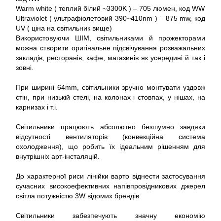
Warm white ( теплий білий ~3300K ) – 705 люмен, код WW
Ultraviolet ( ультрафіолетовий 390~410nm ) – 875 mw, код
UV ( ціна на світильник вище)
Використовуючи ШІМ, світильниками й прожекторами
можна створити оригінальне підсвічування розважальних
закладів, ресторанів, кафе, магазинів як усередині й так і
зовні.
При ширині 64mm, світильники зручно монтувати уздовж
стін, при низькій стелі, на колонах і стовпах, у нішах, на
карнизах і т.і.
Світильники працюють абсолютно безшумно завдяки
відсутності вентиляторів (конвекційна система
охолодження), що робить їх ідеальним рішенням для
внутрішніх арт-інсталяцій.
До характерної риси лінійки варто віднести застосування
сучасних високоефективних напівпровідникових джерел
світла потужністю 3W відомих брендів.
Світильники забезпечують значну економію