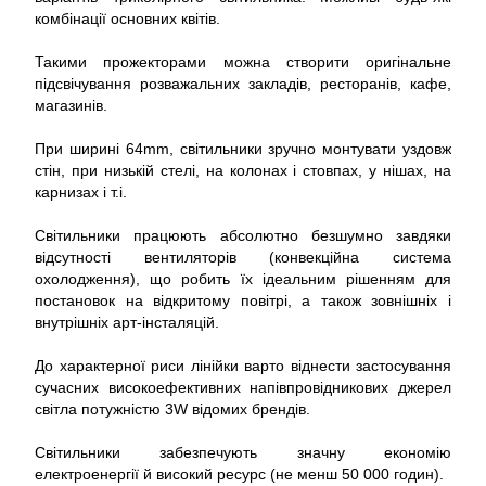
комбінації основних квітів.
Такими прожекторами можна створити оригінальне
підсвічування розважальних закладів, ресторанів, кафе,
магазинів.
При ширині 64mm, світильники зручно монтувати уздовж
стін, при низькій стелі, на колонах і стовпах, у нішах, на
карнизах і т.і.
Світильники працюють абсолютно безшумно завдяки
відсутності вентиляторів (конвекційна система
охолодження), що робить їх ідеальним рішенням для
постановок на відкритому повітрі, а також зовнішніх і
внутрішніх арт-інсталяцій.
До характерної риси лінійки варто віднести застосування
сучасних високоефективних напівпровідникових джерел
світла потужністю 3W відомих брендів.
Світильники забезпечують значну економію
електроенергії й високий ресурс (не менш 50 000 годин).