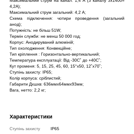
Максимальний струм на канал: 1,4 А (3 каналу 3x1400=
4,2A);
Максимальний струм загальний: 4,2 А;
Схема підключення: чотири проведення (загальний
анод);
Потужність: не більш 51W;
Термін служби: не менш 50 000 год;
Корпус: Анодируваний алюміній;
Тип охолодження: Конвекційне;
Тип кріплення : Горизонтально-вертикальний;
Температура експлуатації: Від -30С˚ до +40С˚;
Кут променя: 5, 15, 25, 45, 60, 15°x50, 12˚x70˚;
Ступінь захисту: IP65;
Колір корпуса: сріблистий;
Габарити Дхшхв: 636ммх64ммх93мм;
Вага, нетто: 2,2 кг;
Характеристики
Ступінь захисту
IP65