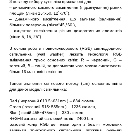
З погляду вибору кутів лінз призначені для:
– динамічного ковзного висвітлення (підсвічування) різних
площин (лінзи 15°x50, 12˚x70˚),
– динамічного висвітлення, що заливає (заливання)
більших поверхонь (лінзи°45,°60 ),
– акцентне висвітлення різних декоративних елементів
(лінзи 5, 15, 25°).
В основі роботи повнокольорового (RGB) світлодіодного
світильника (wall washer) лежить технологія RGB
змішування трьох основних квітів: R – червоний, G –
зелений, B – синій, за допомогою чого можна синтезувати
більш 16 млн. квітів світіння.
Типові значення світлового потоку (Lm) основних квітів
для даної моделі світильника:
Red ( червоний 613.5~631nm ) – 834 люмен,
Green ( зелений 515~535nm ) – 1236 люмен,
Blue ( синій 455~475nm ) – 330 люмен,
R+G+B загальний світловий потік - 2400 Lm
Базовий колір RGB це тільки один з безлічі можливих
варіантів триколірного світильника. Можливі будь-які