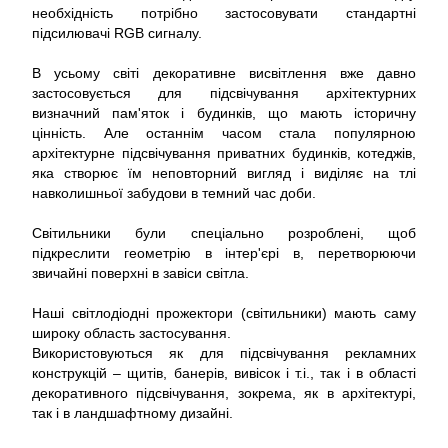
необхідність потрібно застосовувати стандартні
підсилювачі RGB сигналу.
В усьому світі декоративне висвітлення вже давно
застосовується для підсвічування архітектурних
визначний пам'яток і будинків, що мають історичну
цінність. Але останнім часом стала популярною
архітектурне підсвічування приватних будинків, котеджів,
яка створює їм неповторний вигляд і виділяє на тлі
навколишньої забудови в темний час доби.
Світильники були спеціально розроблені, щоб
підкреслити геометрію в інтер'єрі в, перетворюючи
звичайні поверхні в завіси світла.
Наші світлодіодні прожектори (світильники) мають саму
широку область застосування.
Використовуються як для підсвічування рекламних
конструкцій – щитів, банерів, вивісок і т.і., так і в області
декоративного підсвічування, зокрема, як в архітектурі,
так і в ландшафтному дизайні.