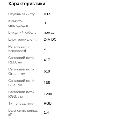
Характеристики
Ступінь захисту
IP65
Кількість
9
світлодіодів
Вихідний кабель
немає
Електроживлення
24V DC
Регулювання
є
яскравості
Світловий потік
417
RED, лм
Світловий потік
618
Green, лм
Світловий потік
165
Blue, лм
Світловий потік
1200
RGB, лм
Тип управління
RGB
Вага світильника,
1,4
кГ