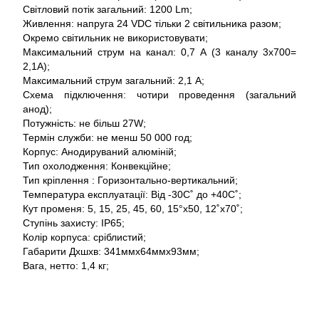
Світловий потік загальний: 1200 Lm;
Живлення: напруга 24 VDC тільки 2 світильника разом;
Окремо світильник не використовувати;
Максимальний струм на канал: 0,7 А (3 каналу 3x700=
2,1A);
Максимальний струм загальний: 2,1 А;
Схема підключення: чотири проведення (загальний
анод);
Потужність: не більш 27W;
Термін служби: не менш 50 000 год;
Корпус: Анодируваний алюміній;
Тип охолодження: Конвекційне;
Тип кріплення : Горизонтально-вертикальний;
Температура експлуатації: Від -30С˚ до +40С˚;
Кут променя: 5, 15, 25, 45, 60, 15°x50, 12˚x70˚;
Ступінь захисту: IP65;
Колір корпуса: сріблистий;
Габарити Дхшхв: 341ммх64ммх93мм;
Вага, нетто: 1,4 кг;