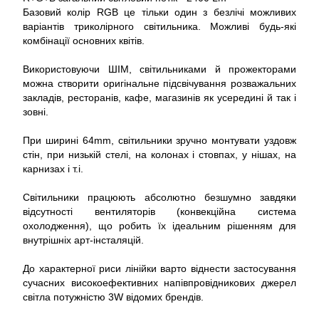
Базовий колір RGB це тільки один з безлічі можливих
варіантів триколірного світильника. Можливі будь-які
комбінації основних квітів.
Використовуючи ШІМ, світильниками й прожекторами
можна створити оригінальне підсвічування розважальних
закладів, ресторанів, кафе, магазинів як усередині й так і
зовні.
При ширині 64mm, світильники зручно монтувати уздовж
стін, при низькій стелі, на колонах і стовпах, у нішах, на
карнизах і т.і.
Світильники працюють абсолютно безшумно завдяки
відсутності вентиляторів (конвекційна система
охолодження), що робить їх ідеальним рішенням для
внутрішніх арт-інсталяцій.
До характерної риси лінійки варто віднести застосування
сучасних високоефективних напівпровідникових джерел
світла потужністю 3W відомих брендів.