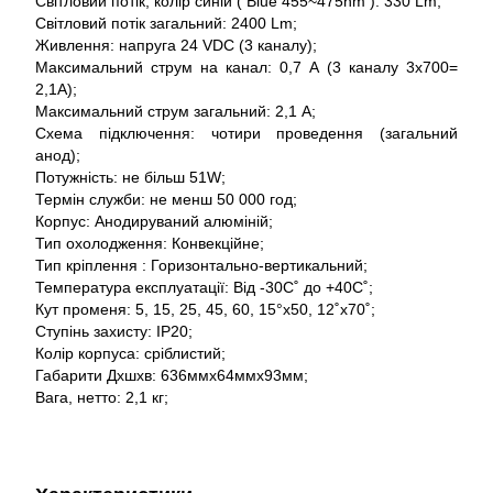
Світловий потік, колір синій ( Blue 455~475nm ): 330 Lm;
Світловий потік загальний: 2400 Lm;
Живлення: напруга 24 VDC (3 каналу);
Максимальний струм на канал: 0,7 А (3 каналу 3x700=
2,1A);
Максимальний струм загальний: 2,1 А;
Схема підключення: чотири проведення (загальний
анод);
Потужність: не більш 51W;
Термін служби: не менш 50 000 год;
Корпус: Анодируваний алюміній;
Тип охолодження: Конвекційне;
Тип кріплення : Горизонтально-вертикальний;
Температура експлуатації: Від -30С˚ до +40С˚;
Кут променя: 5, 15, 25, 45, 60, 15°x50, 12˚x70˚;
Ступінь захисту: IP20;
Колір корпуса: сріблистий;
Габарити Дхшхв: 636ммх64ммх93мм;
Вага, нетто: 2,1 кг;