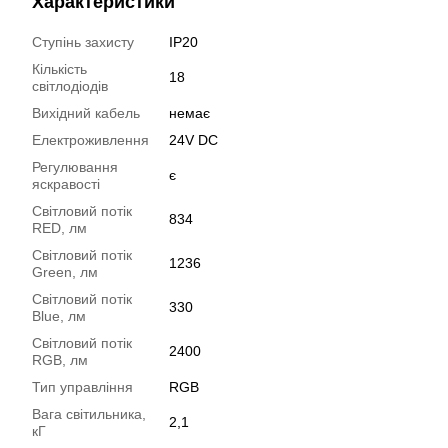
Характеристики
Ступінь захисту
IP20
Кількість
18
світлодіодів
Вихідний кабель
немає
Електроживлення
24V DC
Регулювання
є
яскравості
Світловий потік
834
RED, лм
Світловий потік
1236
Green, лм
Світловий потік
330
Blue, лм
Світловий потік
2400
RGB, лм
Тип управління
RGB
Вага світильника,
2,1
кГ