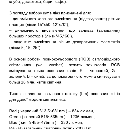
клуби, дискотеки, бари, кафе).
З погляду вибору кутів лінз призначені для:
– динамічного ковзного висвітлення (підсвічування) різних
площин (лінзи 15°x50, 12˚x70˚),
– динамічного висвітлення, що заливає (заливання)
більших просторів (лінзи°45,°60 ),
– акцентне висвітлення різних декоративних елементів
(лінзи 5, 15, 25°).
В основі роботи повнокольорового (RGB) світлодіодного
світильника (wall washer) лежить технологія RGB
змішування трьох основних квітів: R – червоний, G –
зелений, B – синій, за допомогою чого можна синтезувати
більш 16 млн. квітів світіння.
Типові значення світлового потоку (Lm) основних квітів
для даної моделі світильника:
Red ( червоний 613.5~631nm ) – 834 люмен,
Green ( зелений 515~535nm ) – 1236 люмен,
Blue ( синій 455~475nm ) – 330 люмен,
R+G+B загальний світловий потік - 2400 Lm