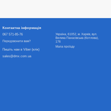
Контактна інформація
067 571-85-76
Українa, 61052, м. Харків, вул.
Велика Панасівська (Котлова),
Передзвонити вам?
176
Мапа проїзду
Пишіть нам в Viber (клік)
sales@dmx.com.ua