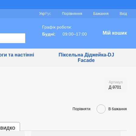
Порівняння
Укр
Рус
Бажання
Вхід
Графік роботи:
Мій кошик
Будні:
09:00–17:00
ги та настінні
Піксельна Діджейка-DJ
Facade
Артикул
Д-9701
Порівняти
В бажання
швидко