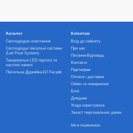
Каталог
Клієнтам
Світлодіодне освітлення
Вхід до кабінету
Світлодіодні піксельні системи
Про нас
(Led Pixel System)
Питання-Відповідь
Танцювальні LED підлоги та
Контакти
настінні панелі
Партнерам
Піксельна Діджейка-DJ Facade
Оплата і доставка
Обмін та повернення
Блог
Довідник
Угода користувача
Захист персональних даних
Ми в соцмережах