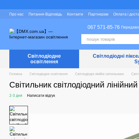
Перейти до основного контенту
Про нас
Питання-Відповідь
Контакти
Партнерам
Оплата і дост
Захист персональних даних
067 571-85-76
Передзво
Світлодіодне
Світлодіодні піксе
освітлення
S
Головна
Світлодіодне освітлення
Світлодіодні лінійні світильники
Світл
Світильник світлодіодний лінійний
2-3 дня
Написати відгук