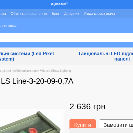
Ми працюємо!
авка
Обмін та повернення
Блог
Довідник
Угода користувача
нити вам?
льні системи (Led Pixel
Танцювальні LED підло
ystem)
панелі
одіодні лінійні світильники Wizard Show Lighting
 LS Line-3-20-09-0,7A
2 636 грн
Купити
Замовити 