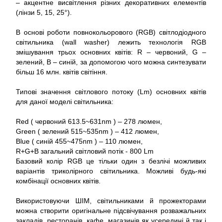
– акцентне висвітлення різних декоративних елементів
(лінзи 5, 15, 25°).
В основі роботи повнокольорового (RGB) світлодіодного
світильника (wall washer) лежить технологія RGB
змішування трьох основних квітів: R – червоний, G –
зелений, B – синій, за допомогою чого можна синтезувати
більш 16 млн. квітів світіння.
Типові значення світлового потоку (Lm) основних квітів
для даної моделі світильника:
Red ( червоний 613.5~631nm ) – 278 люмен,
Green ( зелений 515~535nm ) – 412 люмен,
Blue ( синій 455~475nm ) – 110 люмен,
R+G+B загальний світловий потік - 800 Lm
Базовий колір RGB це тільки один з безлічі можливих
варіантів триколірного світильника. Можливі будь-які
комбінації основних квітів.
Використовуючи ШІМ, світильниками й прожекторами
можна створити оригінальне підсвічування розважальних
закладів, ресторанів, кафе, магазинів як усередині й так і