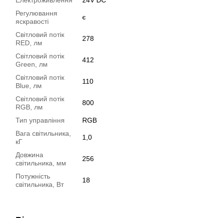
Регулювання
є
яскравості
Світловий потік
278
RED, лм
Світловий потік
412
Green, лм
Світловий потік
110
Blue, лм
Світловий потік
800
RGB, лм
Тип управління
RGB
Вага світильника,
1,0
кГ
Довжина
256
світильника, мм
Потужність
18
світильника, Вт