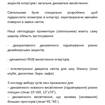
акцентів інтер'єрів і загальне динамічне висвітлення.
Світильники були спеціально розроблені, щоб
підкреслити геометрію в інтер'єрі, перетворюючи звичайні
поверхні в завіси світла.
Наші світлодіодні прожектори (світильники) мають саму
широку область застосування:
- декоративного динамічного підсвічування різних
дизайнерських акцентів,
- динамічної RGB висвітлення інтер'єрів,
- інтелектуальні джерела світла для шоу бізнесу (нічні
клуби, дискотеки, бари, кафе).
З погляду вибору кутів лінз призначені для:
– динамічного ковзного висвітлення (підсвічування) різних
площин (лінзи 15°x50, 12˚x70˚),
– динамічного висвітлення, що заливає (заливання)
більших просторів (лінзи°45,°60 ),