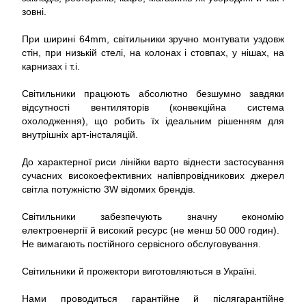
зовні.
При ширині 64mm, світильники зручно монтувати уздовж
стін, при низькій стелі, на колонах і стовпах, у нішах, на
карнизах і т.і.
Світильники працюють абсолютно безшумно завдяки
відсутності вентиляторів (конвекційна система
охолодження), що робить їх ідеальним рішенням для
внутрішніх арт-інсталяцій.
До характерної риси лінійки варто віднести застосування
сучасних високоефективних напівпровідникових джерел
світла потужністю 3W відомих брендів.
Світильники забезпечують значну економію
електроенергії й високий ресурс (не менш 50 000 годин).
Не вимагають постійного сервісного обслуговування.
Світильники й прожектори виготовляються в Україні.
Нами проводиться гарантійне й післягарантійне