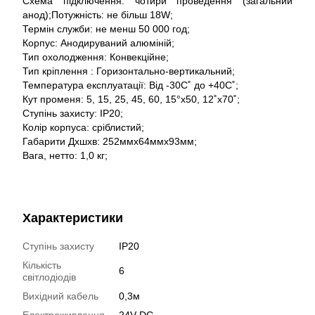
Схема підключення: чотири проведення (загальний
анод);Потужність: не більш 18W;
Термін служби: не менш 50 000 год;
Корпус: Анодируваний алюміній;
Тип охолодження: Конвекційне;
Тип кріплення : Горизонтально-вертикальний;
Температура експлуатації: Від -30С˚ до +40С˚;
Кут променя: 5, 15, 25, 45, 60, 15°x50, 12˚x70˚;
Ступінь захисту: IP20;
Колір корпуса: сріблистий;
Габарити Дхшхв: 252ммх64ммх93мм;
Вага, нетто: 1,0 кг;
Характеристики
Ступінь захисту
IP20
Кількість
6
світлодіодів
Вихідний кабель
0,3м
Електроживлення
24V DC