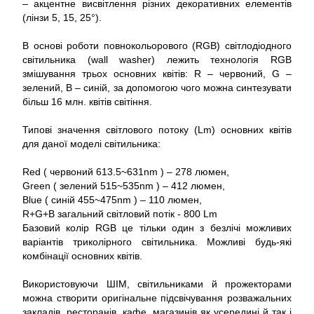
– акцентне висвітлення різних декоративних елементів
(лінзи 5, 15, 25°).
В основі роботи повнокольорового (RGB) світлодіодного
світильника (wall washer) лежить технологія RGB
змішування трьох основних квітів: R – червоний, G –
зелений, B – синій, за допомогою чого можна синтезувати
більш 16 млн. квітів світіння.
Типові значення світлового потоку (Lm) основних квітів
для даної моделі світильника:
Red ( червоний 613.5~631nm ) – 278 люмен,
Green ( зелений 515~535nm ) – 412 люмен,
Blue ( синій 455~475nm ) – 110 люмен,
R+G+B загальний світловий потік - 800 Lm
Базовий колір RGB це тільки один з безлічі можливих
варіантів триколірного світильника. Можливі будь-які
комбінації основних квітів.
Використовуючи ШІМ, світильниками й прожекторами
можна створити оригінальне підсвічування розважальних
закладів, ресторанів, кафе, магазинів як усередині й так і