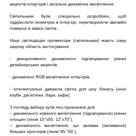
акцентів інтер'єрів і загальне динамічне висвітлення.
Світильники були спеціально розроблені, щоб
підкреслити геометрію в інтер'єрі, перетворюючи звичайні
поверхні в завіси світла.
Наші світлодіодні прожектори (світильники) мають саму
широку область застосування:
- декоративного динамічного підсвічування різних
дизайнерських акцентів,
- динамічної RGB висвітлення інтер'єрів,
- інтелектуальні джерела світла для шоу бізнесу (нічні
клуби, дискотеки, бари, кафе).
З погляду вибору кутів лінз призначені для:
– динамічного ковзного висвітлення (підсвічування) різних
площин (лінзи 15°x50, 12˚x70˚),
– динамічного висвітлення, що заливає (заливання)
більших просторів (лінзи°45,°60 ),