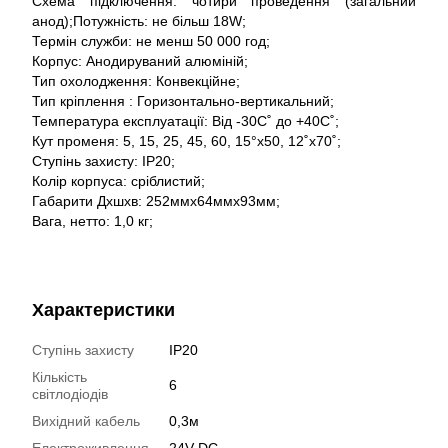
Схема підключення: чотири проведення (загальний
анод);Потужність: не більш 18W;
Термін служби: не менш 50 000 год;
Корпус: Анодируваний алюміній;
Тип охолодження: Конвекційне;
Тип кріплення : Горизонтально-вертикальний;
Температура експлуатації: Від -30С˚ до +40С˚;
Кут променя: 5, 15, 25, 45, 60, 15°x50, 12˚x70˚;
Ступінь захисту: IP20;
Колір корпуса: сріблистий;
Габарити Дхшхв: 252ммх64ммх93мм;
Вага, нетто: 1,0 кг;
Характеристики
Ступінь захисту
IP20
Кількість
6
світлодіодів
Вихідний кабель
0,3м
Електроживлення
24V DC