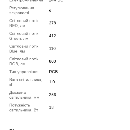
Регулювання
є
яскравості
Світловий потік
278
RED, лм
Світловий потік
412
Green, лм
Світловий потік
110
Blue, лм
Світловий потік
800
RGB, лм
Тип управління
RGB
Вага світильника,
1,0
кГ
Довжина
256
світильника, мм
Потужність
18
світильника, Вт