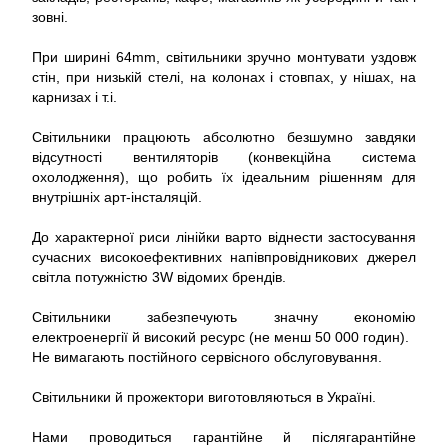
зовні.
При ширині 64mm, світильники зручно монтувати уздовж
стін, при низькій стелі, на колонах і стовпах, у нішах, на
карнизах і т.і.
Світильники працюють абсолютно безшумно завдяки
відсутності вентиляторів (конвекційна система
охолодження), що робить їх ідеальним рішенням для
внутрішніх арт-інсталяцій.
До характерної риси лінійки варто віднести застосування
сучасних високоефективних напівпровідникових джерел
світла потужністю 3W відомих брендів.
Світильники забезпечують значну економію
електроенергії й високий ресурс (не менш 50 000 годин).
Не вимагають постійного сервісного обслуговування.
Світильники й прожектори виготовляються в Україні.
Нами проводиться гарантійне й післягарантійне