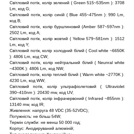
Світловий потік, колір зелений ( Green 515~535nm ): 3708
Lm, код G;
Світловий потік, колір синій ( Blue 455~475nm ): 990 Lm,
код B;
Світловий потік, колір бурштиновий (Amber 587~597nm ):
2502 Lm, код A;
Світловий потік, колір жовтий ( Yellow 579~581nm ): 1512
Lm, код Y;
Світловий потік, колір холодний білий ( Cool white ~6650K
): 4806 Lm, код CW;
Світловий потік, колір нейтральний білий ( Neunral white
~4300K ): 4806 Lm, код NW;
Світловий потік, колір теплий білий ( Warm white ~2770K ):
4230 Lm, код WW;
Світловий потік, колір ультрафіолетовий ( Ultraviolet
390~410nm ): 20430 mw, код UV;
Світловий потік, колір інфрачервоний ( Infrared ~855nm ):
13140 mw, код IR;
Живлення: напруга 48 VDC (35-52VDC);
Потужність: не більш 54W;
Термін служби: не менш 50 000 год;
Корпус: Анодируваний алюміній;