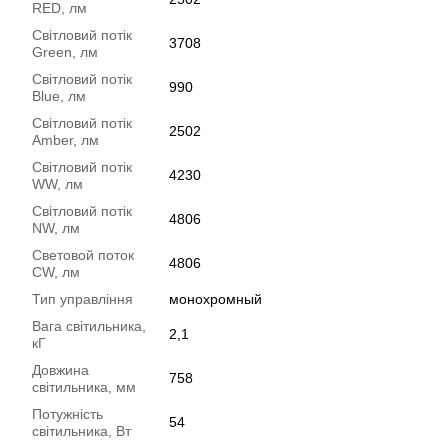
RED, лм
Світловий потік
3708
Green, лм
Світловий потік
990
Blue, лм
Світловий потік
2502
Amber, лм
Світловий потік
4230
WW, лм
Світловий потік
4806
NW, лм
Световой поток
4806
CW, лм
Тип управління
монохромный
Вага світильника,
2,1
кГ
Довжина
758
світильника, мм
Потужність
54
світильника, Вт