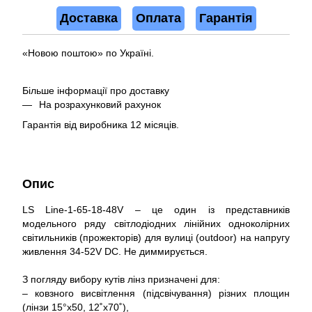
Доставка
Оплата
Гарантія
«Новою поштою» по Україні.
Більше інформації про доставку
На розрахунковий рахунок
Гарантія від виробника 12 місяців.
Опис
LS Line-1-65-18-48V – це один із представників
модельного ряду світлодіодних лінійних одноколірних
світильників (прожекторів) для вулиці (outdoor) на напругу
живлення 34-52V DC. Не диммирується.
З погляду вибору кутів лінз призначені для:
– ковзного висвітлення (підсвічування) різних площин
(лінзи 15°x50, 12˚x70˚),