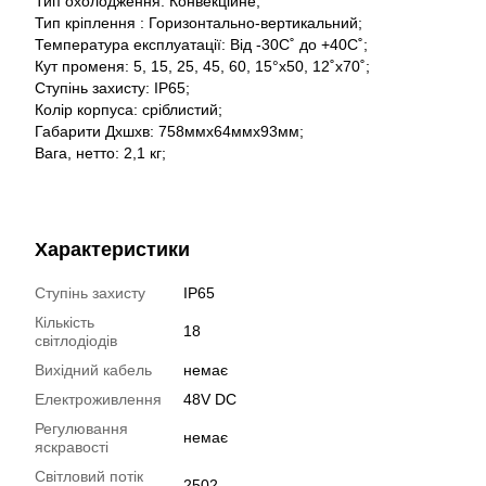
Тип охолодження: Конвекційне;
Тип кріплення : Горизонтально-вертикальний;
Температура експлуатації: Від -30С˚ до +40С˚;
Кут променя: 5, 15, 25, 45, 60, 15°x50, 12˚x70˚;
Ступінь захисту: IP65;
Колір корпуса: сріблистий;
Габарити Дхшхв: 758ммх64ммх93мм;
Вага, нетто: 2,1 кг;
Характеристики
Ступінь захисту
IP65
Кількість
18
світлодіодів
Вихідний кабель
немає
Електроживлення
48V DC
Регулювання
немає
яскравості
Світловий потік
2502