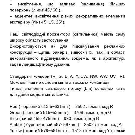
– висвітлення, що заливає (заливання) більших
поверхонь (лінзи°45,°60 ),
– акцентне висвітлення різних декоративних елементів
екстер'єру (лінзи 5, 15, 25°).
Наші світлодіодні прожектори (світильники) мають саму
широку область застосування.
Використовуються як для підсвічування рекламних
конструкцій – щитів, банерів, вивісок і т.і., так і в області
декоративного підсвічування, зокрема, як в архітектурі,
так і в ландшафтному дизайні.
Стандартні кольори (R, G, B, A, Y, CW, NW, WW, UV, IR).
Можливі інші не основні квітів а також їх комбінації.
Типові значення світлового потоку (Lm) основних квітів
для даної моделі світильника:
Red ( червоний 613.5~631nm ) – 2502 люмен, код R
Green ( зелений 515~535nm ) – 3708 люмен, код G
Blue ( синій 455~475nm ) – 990 люмен, код B
Amber ( бурштиновий 587~597nm ) – 2502 люмен, код A
Yellow ( жовтий 579~581nm ) – 1512 люмен, код Y ( тільки