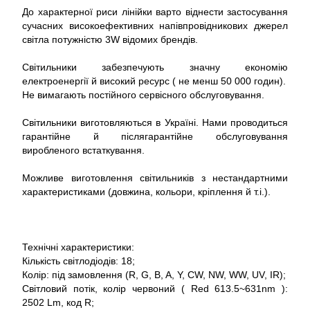
До характерної риси лінійки варто віднести застосування
сучасних високоефективних напівпровідникових джерел
світла потужністю 3W відомих брендів.
Світильники забезпечують значну економію
електроенергії й високий ресурс ( не менш 50 000 годин).
Не вимагають постійного сервісного обслуговування.
Світильники виготовляються в Україні. Нами проводиться
гарантійне й післягарантійне обслуговування
виробленого встаткування.
Можливе виготовлення світильників з нестандартними
характеристиками (довжина, кольори, кріплення й т.і.).
Технічні характеристики:
Кількість світлодіодів: 18;
Колір: під замовлення (R, G, B, A, Y, CW, NW, WW, UV, IR);
Світловий потік, колір червоний ( Red 613.5~631nm ):
2502 Lm, код R;