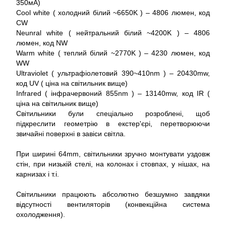
350мА)
Cool white ( холодний білий ~6650K ) – 4806 люмен, код
CW
Neunral white ( нейтральний білий ~4200K ) – 4806
люмен, код NW
Warm white ( теплий білий ~2770K ) – 4230 люмен, код
WW
Ultraviolet ( ультрафіолетовий 390~410nm ) – 20430mw,
код UV ( ціна на світильник вище)
Infrared ( інфрачервоний 855nm ) – 13140mw, код IR (
ціна на світильник вище)
Світильники були спеціально розроблені, щоб
підкреслити геометрію в екстер'єрі, перетворюючи
звичайні поверхні в завіси світла.
При ширині 64mm, світильники зручно монтувати уздовж
стін, при низькій стелі, на колонах і стовпах, у нішах, на
карнизах і т.і.
Світильники працюють абсолютно безшумно завдяки
відсутності вентиляторів (конвекційна система
охолодження).