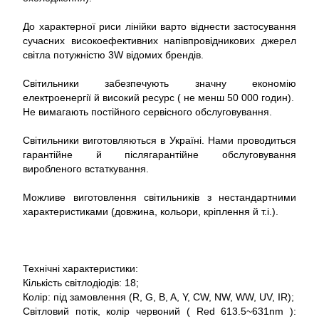
До характерної риси лінійки варто віднести застосування
сучасних високоефективних напівпровідникових джерел
світла потужністю 3W відомих брендів.
Світильники забезпечують значну економію
електроенергії й високий ресурс ( не менш 50 000 годин).
Не вимагають постійного сервісного обслуговування.
Світильники виготовляються в Україні. Нами проводиться
гарантійне й післягарантійне обслуговування
виробленого встаткування.
Можливе виготовлення світильників з нестандартними
характеристиками (довжина, кольори, кріплення й т.і.).
Технічні характеристики:
Кількість світлодіодів: 18;
Колір: під замовлення (R, G, B, A, Y, CW, NW, WW, UV, IR);
Світловий потік, колір червоний ( Red 613.5~631nm ):