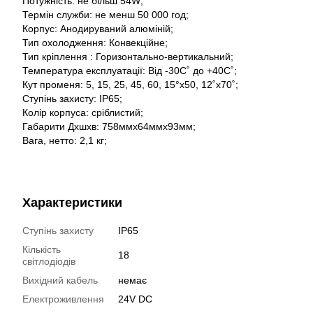
Потужність: не більш 54W;
Термін служби: не менш 50 000 год;
Корпус: Анодируваний алюміній;
Тип охолодження: Конвекційне;
Тип кріплення : Горизонтально-вертикальний;
Температура експлуатації: Від -30С˚ до +40С˚;
Кут променя: 5, 15, 25, 45, 60, 15°x50, 12˚x70˚;
Ступінь захисту: IP65;
Колір корпуса: сріблистий;
Габарити Дхшхв: 758ммх64ммх93мм;
Вага, нетто: 2,1 кг;
Характеристики
Ступінь захисту
IP65
Кількість
18
світлодіодів
Вихідний кабель
немає
Електроживлення
24V DC