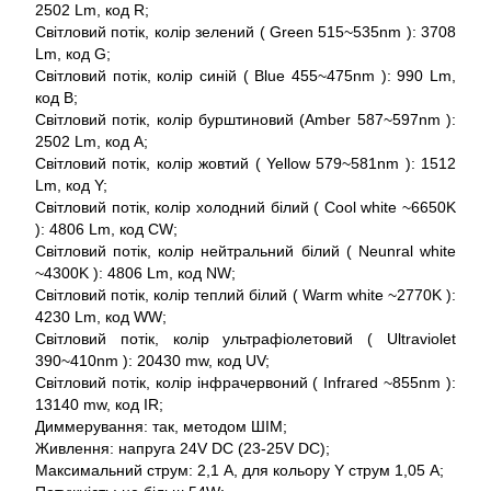
2502 Lm, код R;
Світловий потік, колір зелений ( Green 515~535nm ): 3708
Lm, код G;
Світловий потік, колір синій ( Blue 455~475nm ): 990 Lm,
код B;
Світловий потік, колір бурштиновий (Amber 587~597nm ):
2502 Lm, код A;
Світловий потік, колір жовтий ( Yellow 579~581nm ): 1512
Lm, код Y;
Світловий потік, колір холодний білий ( Cool white ~6650K
): 4806 Lm, код CW;
Світловий потік, колір нейтральний білий ( Neunral white
~4300K ): 4806 Lm, код NW;
Світловий потік, колір теплий білий ( Warm white ~2770K ):
4230 Lm, код WW;
Світловий потік, колір ультрафіолетовий ( Ultraviolet
390~410nm ): 20430 mw, код UV;
Світловий потік, колір інфрачервоний ( Infrared ~855nm ):
13140 mw, код IR;
Диммерування: так, методом ШІМ;
Живлення: напруга 24V DC (23-25V DC);
Максимальний струм: 2,1 А, для кольору Y струм 1,05 А;