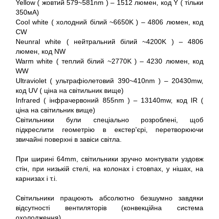
Yellow ( жовтий 579~581nm ) – 1512 люмен, код Y ( тільки
350мА)
Cool white ( холодний білий ~6650K ) – 4806 люмен, код
CW
Neunral white ( нейтральний білий ~4200K ) – 4806
люмен, код NW
Warm white ( теплий білий ~2770K ) – 4230 люмен, код
WW
Ultraviolet ( ультрафіолетовий 390~410nm ) – 20430mw,
код UV ( ціна на світильник вище)
Infrared ( інфрачервоний 855nm ) – 13140mw, код IR (
ціна на світильник вище)
Світильники були спеціально розроблені, щоб
підкреслити геометрію в екстер'єрі, перетворюючи
звичайні поверхні в завіси світла.
При ширині 64mm, світильники зручно монтувати уздовж
стін, при низькій стелі, на колонах і стовпах, у нішах, на
карнизах і т.і.
Світильники працюють абсолютно безшумно завдяки
відсутності вентиляторів (конвекційна система
охолодження).