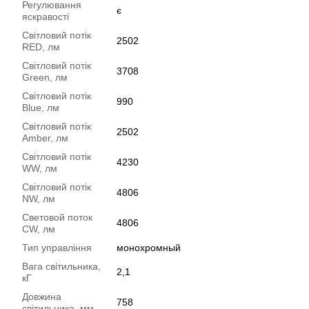
Регулювання
є
яскравості
Світловий потік
2502
RED, лм
Світловий потік
3708
Green, лм
Світловий потік
990
Blue, лм
Світловий потік
2502
Amber, лм
Світловий потік
4230
WW, лм
Світловий потік
4806
NW, лм
Световой поток
4806
CW, лм
Тип управління
монохромный
Вага світильника,
2,1
кГ
Довжина
758
світильника, мм