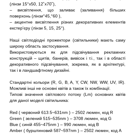
(лінзи 15°x50, 12˚x70˚),
– висвітлення, що заливає (заливання) більших
поверхонь (лінзи°45,°60 ),
– акцентне висвітлення різних декоративних елементів
екстер'єру (лінзи 5, 15, 25°).
Наші світлодіодні прожектори (світильники) мають саму
широку область застосування.
Використовуються як для підсвічування рекламних
конструкцій – щитів, банерів, вивісок і т.і., так і в області
декоративного підсвічування, зокрема, як в архітектурі,
так і в ландшафтному дизайні.
Стандартні кольори (R, G, B, A, Y, CW, NW, WW, UV, IR).
Можливі інші не основні квітів а також їх комбінації.
Типові значення світлового потоку (Lm) основних квітів
для даної моделі світильника:
Red ( червоний 613.5~631nm ) – 2502 люмен, код R
Green ( зелений 515~535nm ) – 3708 люмен, код G
Blue ( синій 455~475nm ) – 990 люмен, код B
Amber ( бурштиновий 587~597nm ) – 2502 люмен, код A