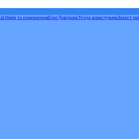
ка
Обмін та повернення
Блог
Довідник
Угода користувача
Захист пе