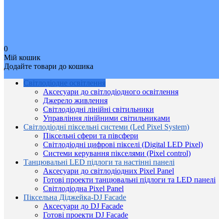
0
Мій кошик
Додайте товари до кошика
Світлодіодне освітлення
Аксесуари до світлодіодного освітлення
Джерело живлення
Світлодіодні лінійні світильники
Управління лінійними світильниками
Світлодіодні піксельні системи (Led Pixel System)
Піксельні сфери та півсфери
Світлодіодні цифрові пікселі (Digital LED Pixel)
Системи керування пікселями (Pixel control)
Танцювальні LED підлоги та настінні панелі
Аксесуари до світлодіодних Pixel Panel
Готові проекти танцювальні підлоги та LED панелі
Світлодіодна Pixel Panel
Піксельна Діджейка-DJ Facade
Аксесуари до DJ Facade
Готові проекти DJ Facade