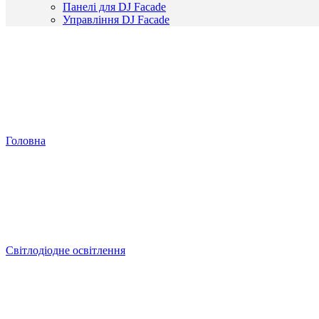
Панелі для DJ Facade
Управління DJ Facade
Головна
Світлодіодне освітлення