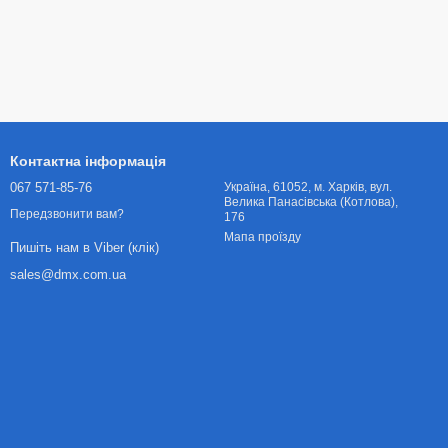
Контактна інформація
067 571-85-76
Українa, 61052, м. Харків, вул.
Велика Панасівська (Котлова),
Передзвонити вам?
176
Мапа проїзду
Пишіть нам в Viber (клік)
sales@dmx.com.ua