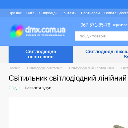
Перейти до основного контенту
Про нас
Питання-Відповідь
Контакти
Партнерам
Оплата і дост
Захист персональних даних
067 571-85-76
Передзво
Світлодіодне
Світлодіодні піксе
освітлення
S
Головна
Світлодіодне освітлення
Світлодіодні лінійні світильники
Світл
Світильник світлодіодний лінійний
2-3 дня
Написати відгук