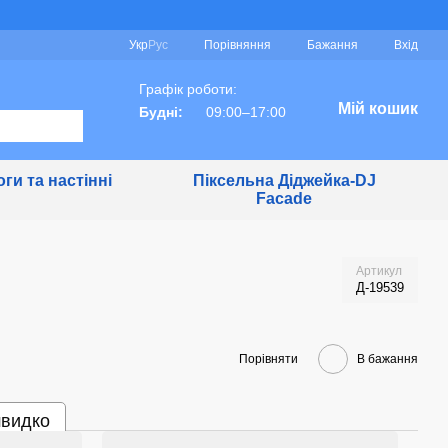
Порівняння
Укр
Рус
Бажання
Вхід
Графік роботи:
Мій кошик
Будні:
09:00–17:00
ги та настінні
Піксельна Діджейка-DJ
Facade
Артикул
Д-19539
Порівняти
В бажання
швидко