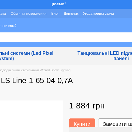
Ми працюємо!
авка
Обмін та повернення
Блог
Довідник
Угода користувача
нити вам?
льні системи (Led Pixel
Танцювальні LED підло
ystem)
панелі
одіодні лінійні світильники Wizard Show Lighting
 LS Line-1-65-04-0,7A
1 884 грн
Купити
Замовити 