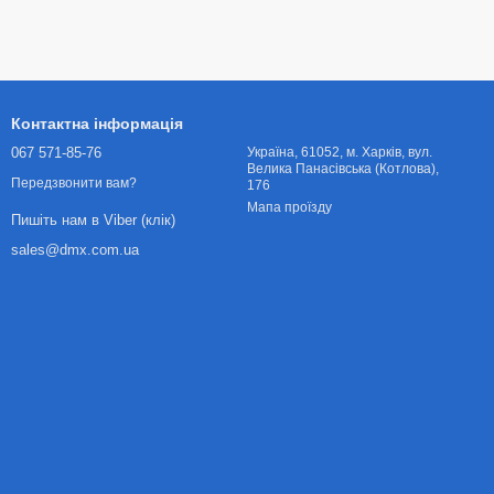
Контактна інформація
067 571-85-76
Українa, 61052, м. Харків, вул.
Велика Панасівська (Котлова),
Передзвонити вам?
176
Мапа проїзду
Пишіть нам в Viber (клік)
sales@dmx.com.ua