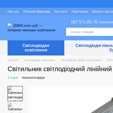
Перейти до основного контенту
Про нас
Питання-Відповідь
Контакти
Партнерам
Оплата і дост
Захист персональних даних
067 571-85-76
Передзво
Світлодіодне
Світлодіодні піксе
освітлення
S
Головна
Світлодіодне освітлення
Світлодіодні лінійні світильники
Світл
Світильник світлодіодний лінійний
2-3 дня
Написати відгук