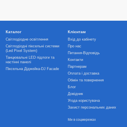
Каталог
Клієнтам
Світлодіодне освітлення
Вхід до кабінету
Світлодіодні піксельні системи
Про нас
(Led Pixel System)
Питання-Відповідь
Танцювальні LED підлоги та
Контакти
настінні панелі
Партнерам
Піксельна Діджейка-DJ Facade
Оплата і доставка
Обмін та повернення
Блог
Довідник
Угода користувача
Захист персональних даних
Ми в соцмережах