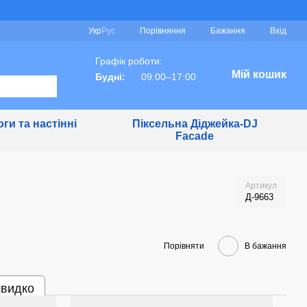
Порівняння
Укр
Рус
Бажання
Вхід
Графік роботи:
Мій кошик
Будні:
09:00–17:00
ги та настінні
Піксельна Діджейка-DJ
Facade
Артикул
Д-9663
Порівняти
В бажання
швидко