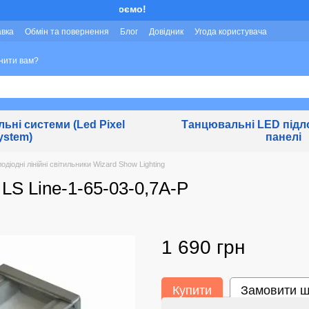
Ми працюємо!
авка
Обмін та повернення
Блог
Довідник
Угода користувача
нити вам?
льні системи (Led Pixel
Танцювальні LED підло
ystem)
панелі
одіодні лінійні світильники Wizard Show Lighting
 LS Line-1-65-03-0,7A-P
1 690 грн
Купити
Замовити 