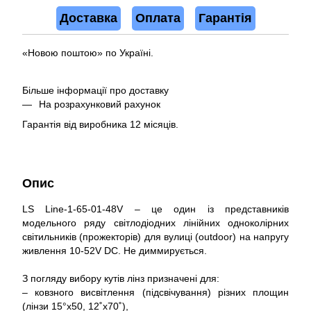
Доставка
Оплата
Гарантія
«Новою поштою» по Україні.
Більше інформації про доставку
На розрахунковий рахунок
Гарантія від виробника 12 місяців.
Опис
LS Line-1-65-01-48V – це один із представників
модельного ряду світлодіодних лінійних одноколірних
світильників (прожекторів) для вулиці (outdoor) на напругу
живлення 10-52V DC. Не диммирується.
З погляду вибору кутів лінз призначені для:
– ковзного висвітлення (підсвічування) різних площин
(лінзи 15°x50, 12˚x70˚),