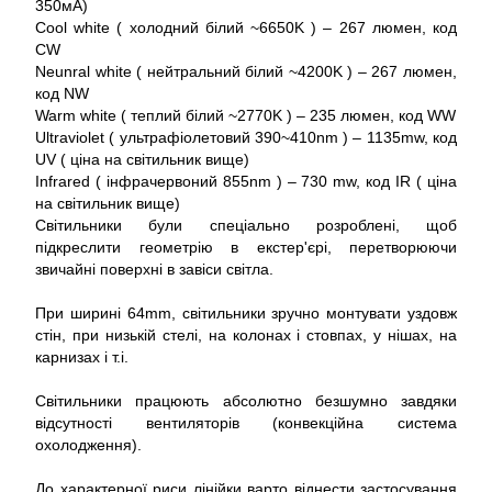
350мА)
Cool white ( холодний білий ~6650K ) – 267 люмен, код
CW
Neunral white ( нейтральний білий ~4200K ) – 267 люмен,
код NW
Warm white ( теплий білий ~2770K ) – 235 люмен, код WW
Ultraviolet ( ультрафіолетовий 390~410nm ) – 1135mw, код
UV ( ціна на світильник вище)
Infrared ( інфрачервоний 855nm ) – 730 mw, код IR ( ціна
на світильник вище)
Світильники були спеціально розроблені, щоб
підкреслити геометрію в екстер'єрі, перетворюючи
звичайні поверхні в завіси світла.
При ширині 64mm, світильники зручно монтувати уздовж
стін, при низькій стелі, на колонах і стовпах, у нішах, на
карнизах і т.і.
Світильники працюють абсолютно безшумно завдяки
відсутності вентиляторів (конвекційна система
охолодження).
До характерної риси лінійки варто віднести застосування