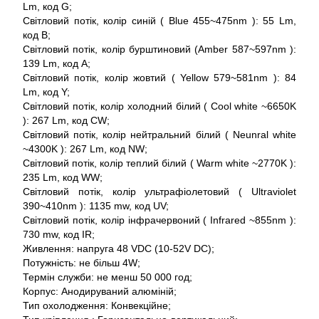
Lm, код G;
Світловий потік, колір синій ( Blue 455~475nm ): 55 Lm,
код B;
Світловий потік, колір бурштиновий (Amber 587~597nm ):
139 Lm, код A;
Світловий потік, колір жовтий ( Yellow 579~581nm ): 84
Lm, код Y;
Світловий потік, колір холодний білий ( Cool white ~6650K
): 267 Lm, код CW;
Світловий потік, колір нейтральний білий ( Neunral white
~4300K ): 267 Lm, код NW;
Світловий потік, колір теплий білий ( Warm white ~2770K ):
235 Lm, код WW;
Світловий потік, колір ультрафіолетовий ( Ultraviolet
390~410nm ): 1135 mw, код UV;
Світловий потік, колір інфрачервоний ( Infrared ~855nm ):
730 mw, код IR;
Живлення: напруга 48 VDC (10-52V DC);
Потужність: не більш 4W;
Термін служби: не менш 50 000 год;
Корпус: Анодируваний алюміній;
Тип охолодження: Конвекційне;