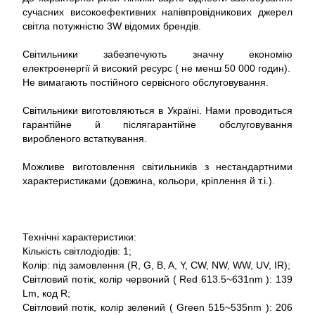
сучасних високоефективних напівпровідникових джерел
світла потужністю 3W відомих брендів.
Світильники забезпечують значну економію
електроенергії й високий ресурс ( не менш 50 000 годин).
Не вимагають постійного сервісного обслуговування.
Світильники виготовляються в Україні. Нами проводиться
гарантійне й післягарантійне обслуговування
виробленого встаткування.
Можливе виготовлення світильників з нестандартними
характеристиками (довжина, кольори, кріплення й т.і.).
Технічні характеристики:
Кількість світлодіодів: 1;
Колір: під замовлення (R, G, B, A, Y, CW, NW, WW, UV, IR);
Світловий потік, колір червоний ( Red 613.5~631nm ): 139
Lm, код R;
Світловий потік, колір зелений ( Green 515~535nm ): 206