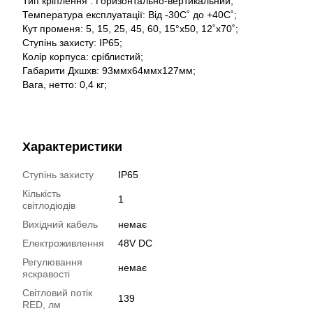
Тип кріплення : Горизонтально-вертикальний;
Температура експлуатації: Від -30С˚ до +40С˚;
Кут променя: 5, 15, 25, 45, 60, 15°x50, 12˚x70˚;
Ступінь захисту: IP65;
Колір корпуса: сріблистий;
Габарити Дхшхв: 93ммх64ммх127мм;
Вага, нетто: 0,4 кг;
Характеристики
Ступінь захисту
IP65
Кількість
1
світлодіодів
Вихідний кабель
немає
Електроживлення
48V DC
Регулювання
немає
яскравості
Світловий потік
139
RED, лм