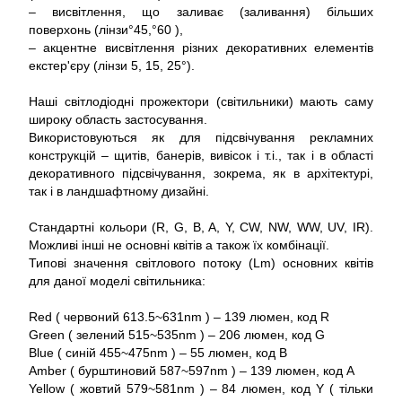
– висвітлення, що заливає (заливання) більших
поверхонь (лінзи°45,°60 ),
– акцентне висвітлення різних декоративних елементів
екстер'єру (лінзи 5, 15, 25°).
Наші світлодіодні прожектори (світильники) мають саму
широку область застосування.
Використовуються як для підсвічування рекламних
конструкцій – щитів, банерів, вивісок і т.і., так і в області
декоративного підсвічування, зокрема, як в архітектурі,
так і в ландшафтному дизайні.
Стандартні кольори (R, G, B, A, Y, CW, NW, WW, UV, IR).
Можливі інші не основні квітів а також їх комбінації.
Типові значення світлового потоку (Lm) основних квітів
для даної моделі світильника:
Red ( червоний 613.5~631nm ) – 139 люмен, код R
Green ( зелений 515~535nm ) – 206 люмен, код G
Blue ( синій 455~475nm ) – 55 люмен, код B
Amber ( бурштиновий 587~597nm ) – 139 люмен, код A
Yellow ( жовтий 579~581nm ) – 84 люмен, код Y ( тільки