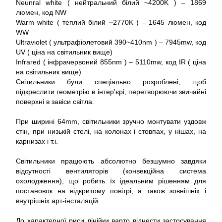
Neunral white ( нейтральний білий ~4200K ) – 1869
люмен, код NW
Warm white ( теплий білий ~2770K ) – 1645 люмен, код
WW
Ultraviolet ( ультрафіолетовий 390~410nm ) – 7945mw, код
UV ( ціна на світильник вище)
Infrared ( інфрачервоний 855nm ) – 5110mw, код IR ( ціна
на світильник вище)
Світильники були спеціально розроблені, щоб
підкреслити геометрію в інтер'єрі, перетворюючи звичайні
поверхні в завіси світла.
При ширині 64mm, світильники зручно монтувати уздовж
стін, при низькій стелі, на колонах і стовпах, у нішах, на
карнизах і т.і.
Світильники працюють абсолютно безшумно завдяки
відсутності вентиляторів (конвекційна система
охолодження), що робить їх ідеальним рішенням для
постановок на відкритому повітрі, а також зовнішніх і
внутрішніх арт-інсталяцій.
До характерної риси лінійки варто віднести застосування