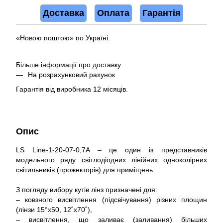
Доставка
Оплата
Гарантія
«Новою поштою» по Україні.
Більше інформації про доставку
На розрахунковий рахунок
Гарантія від виробника 12 місяців.
Опис
LS Line-1-20-07-0,7A – це один із представників
модельного ряду світлодіодних лінійних одноколірних
світильників (прожекторів) для приміщень.
З погляду вибору кутів лінз призначені для:
– ковзного висвітлення (підсвічування) різних площин
(лінзи 15°x50, 12˚x70˚),
– висвітлення, що заливає (заливання) більших