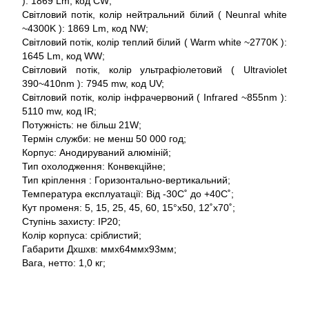
): 1869 Lm, код CW;
Світловий потік, колір нейтральний білий ( Neunral white
~4300K ): 1869 Lm, код NW;
Світловий потік, колір теплий білий ( Warm white ~2770K ):
1645 Lm, код WW;
Світловий потік, колір ультрафіолетовий ( Ultraviolet
390~410nm ): 7945 mw, код UV;
Світловий потік, колір інфрачервоний ( Infrared ~855nm ):
5110 mw, код IR;
Потужність: не більш 21W;
Термін служби: не менш 50 000 год;
Корпус: Анодируваний алюміній;
Тип охолодження: Конвекційне;
Тип кріплення : Горизонтально-вертикальний;
Температура експлуатації: Від -30С˚ до +40С˚;
Кут променя: 5, 15, 25, 45, 60, 15°x50, 12˚x70˚;
Ступінь захисту: IP20;
Колір корпуса: сріблистий;
Габарити Дхшхв: ммх64ммх93мм;
Вага, нетто: 1,0 кг;