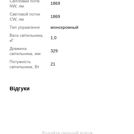
Світловий потік
1869
NW, лм
Световой поток
1869
CW, лм
Тип управління
монохромный
Вага світильника,
1,0
кГ
Довжина
329
світильника, мм
Потужність
21
світильника, Вт
Відгуки
Додайте перший відгук