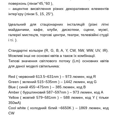
поверхонь (лінзи°45,°60 ),
– акцентне висвітлення різних декоративних елементів
інтер'єру (лінзи 5, 15, 25°).
Ідеальний для стаціонарних інсталяцій (різні літні
майданчики, кафе, клуби, дискотеки, сцени, музеї,
галереї мистецтв, торгові центри, театри, телевізійні студії
і т.і. ).
Стандартні кольори (R, G, B, A, Y, CW, NW, WW, UV, IR).
Можливі інші не основні квітів а також їх комбінації.
Типові значення світлового потоку (Lm) основних квітів
для даної моделі світильника:
Red ( червоний 613.5~631nm ) – 973 люмен, код R
Green ( зелений 515~535nm ) – 1442 люмен, код G
Blue ( синій 455~475nm ) – 385 люмен, код B
Amber ( бурштиновий 587~597nm ) – 973 люмен, код A
Yellow ( жовтий 579~581nm ) – 588 люмен, код Y ( тільки
350мА)
Cool white ( холодний білий ~6650K ) – 1869 люмен, код
CW