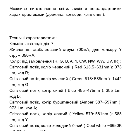
Можливе виготовлення світильників з нестандартними
характеристиками (довжина, кольори, кріплення).
Технічні характеристики:
Кількість світлодіодів: 7;
Живлення: стабілізований струм 700мА, для кольору Y
струм 350мА;
Колір: під замовлення (R, G, B, A, Y, CW, NW, WW, UV, IR);
Світловий потік, колір червоний ( Red 613.5~631nm ): 973
Lm, код R;
Світловий потік, колір зелений ( Green 515~535nm ): 1442
Lm, код G;
Світловий потік, колір синій ( Blue 455~475nm ): 385 Lm,
код B;
Світловий потік, колір бурштиновий (Amber 587~597nm ):
973 Lm, код A;
Світловий потік, колір жовтий ( Yellow 579~581nm ): 588
Lm, код Y;
Світловий потік, колір холодний білий ( Cool white ~6650K