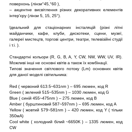
поверхонь (лінзи°45,°60 ),
– акцентне висвітлення різних декоративних елементів
інтер'єру (лінзи 5, 15, 25°).
Ідеальний для стаціонарних інсталяцій (різні літні
майданчики, кафе, клуби, дискотеки, сцени, музеї,
галереї мистецтв, торгові центри, театри, телевізійні студії
і т.і. ).
Стандартні кольори (R, G, B, A, Y, CW, NW, WW, UV, IR).
Можливі інші не основні квітів а також їх комбінації.
Типові значення світлового потоку (Lm) основних квітів
для даної моделі світильника:
Red ( червоний 613.5~631nm ) – 695 люмен, код R
Green ( зелений 515~535nm ) – 1030 люмен, код G
Blue ( синій 455~475nm ) – 275 люмен, код B
Amber ( бурштиновий 587~597nm ) – 695 люмен, код A
Yellow ( жовтий 579~581nm ) – 420 люмен, код Y ( тільки
350мА)
Cool white ( холодний білий ~6650K ) – 1335 люмен, код
CW