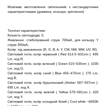
Можливе виготовлення світильників з нестандартними
характеристиками (довжина, кольори, кріплення)
Технічні характеристики:
Кількість світлодіодів: 5;
Живлення: стабілізований струм 700мА, для кольору Y
струм 350мА;
Колір: під замовлення (R, G, B, A, Y, CW, NW, WW, UV, IR);
Світловий потік, колір червоний ( Red 613.5~631nm ): 695
Lm, код R;
Світловий потік, колір зелений ( Green 515~535nm ): 1030
Lm, код G;
Світловий потік, колір синій ( Blue 455~475nm ): 275 Lm,
код B;
Світловий потік, колір бурштиновий (Amber 587~597nm ):
695 Lm, код A;
Світловий потік, колір жовтий ( Yellow 579~581nm ): 420
Lm, код Y;
Світловий потік, колір холодний білий ( Cool white ~6650K