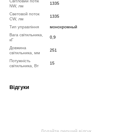
Світловий потік
1335
NW, лм
Световой поток
1335
CW, лм
Тип управління
монохромный
Вага світильника,
0,9
кГ
Довжина
251
світильника, мм
Потужність
15
світильника, Вт
Відгуки
Додайте перший відгук