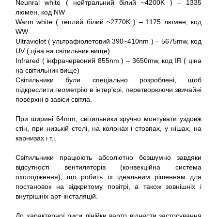
Neunral white ( нейтральний білий ~4200K ) – 1335
люмен, код NW
Warm white ( теплий білий ~2770K ) – 1175 люмен, код
WW
Ultraviolet ( ультрафіолетовий 390~410nm ) – 5675mw, код
UV ( ціна на світильник вище)
Infrared ( інфрачервоний 855nm ) – 3650mw, код IR ( ціна
на світильник вище)
Світильники були спеціально розроблені, щоб
підкреслити геометрію в інтер'єрі, перетворюючи звичайні
поверхні в завіси світла.
При ширині 64mm, світильники зручно монтувати уздовж
стін, при низькій стелі, на колонах і стовпах, у нішах, на
карнизах і т.і.
Світильники працюють абсолютно безшумно завдяки
відсутності вентиляторів (конвекційна система
охолодження), що робить їх ідеальним рішенням для
постановок на відкритому повітрі, а також зовнішніх і
внутрішніх арт-інсталяцій.
До характерної риси лінійки варто віднести застосування