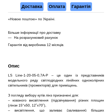
Доставка
Оплата
Гарантія
«Новою поштою» по Україні.
Більше інформації про доставку
На розрахунковий рахунок
Гарантія від виробника 12 місяців.
Опис
LS Line-1-20-05-0,7A-P – це один із представників
модельного ряду світлодіодних лінійних одноколірних
світильників (прожекторів) для приміщень.
З погляду вибору кутів лінз призначені для:
– ковзного висвітлення (підсвічування) різних площин
(лінзи 15°x50, 12˚x70˚),
– висвітлення, що заливає (заливання) більших