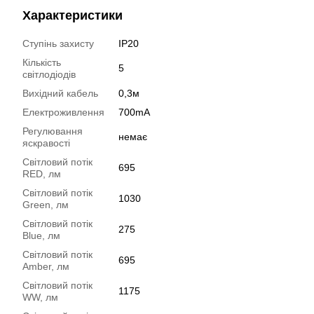
Характеристики
Ступінь захисту
IP20
Кількість
5
світлодіодів
Вихідний кабель
0,3м
Електроживлення
700mA
Регулювання
немає
яскравості
Світловий потік
695
RED, лм
Світловий потік
1030
Green, лм
Світловий потік
275
Blue, лм
Світловий потік
695
Amber, лм
Світловий потік
1175
WW, лм