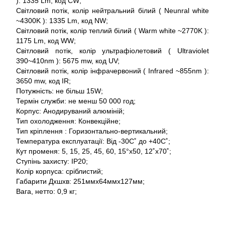
): 1335 Lm, код CW;
Світловий потік, колір нейтральний білий ( Neunral white
~4300K ): 1335 Lm, код NW;
Світловий потік, колір теплий білий ( Warm white ~2770K ):
1175 Lm, код WW;
Світловий потік, колір ультрафіолетовий ( Ultraviolet
390~410nm ): 5675 mw, код UV;
Світловий потік, колір інфрачервоний ( Infrared ~855nm ):
3650 mw, код IR;
Потужність: не більш 15W;
Термін служби: не менш 50 000 год;
Корпус: Анодируваний алюміній;
Тип охолодження: Конвекційне;
Тип кріплення : Горизонтально-вертикальний;
Температура експлуатації: Від -30С˚ до +40С˚;
Кут променя: 5, 15, 25, 45, 60, 15°x50, 12˚x70˚;
Ступінь захисту: IP20;
Колір корпуса: сріблистий;
Габарити Дхшхв: 251ммх64ммх127мм;
Вага, нетто: 0,9 кг;