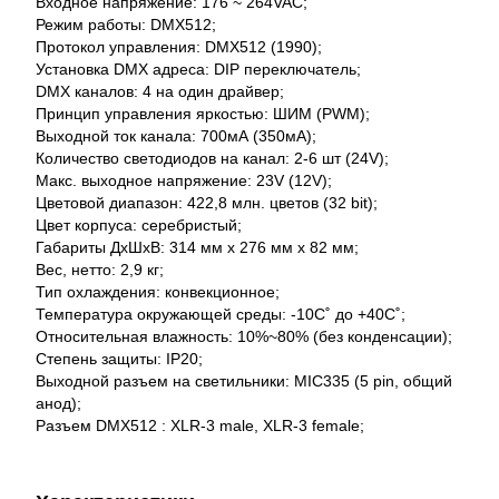
Входное напряжение: 176 ~ 264VAC;
Режим работы: DMX512;
Протокол управления: DMX512 (1990);
Установка DMX адреса: DIP переключатель;
DMX каналов: 4 на один драйвер;
Принцип управления яркостью: ШИМ (PWM);
Выходной ток канала: 700мА (350мА);
Количество светодиодов на канал: 2-6 шт (24V);
Макс. выходное напряжение: 23V (12V);
Цветовой диапазон: 422,8 млн. цветов (32 bit);
Цвет корпуса: серебристый;
Габариты ДхШхВ: 314 мм х 276 мм х 82 мм;
Вес, нетто: 2,9 кг;
Тип охлаждения: конвекционное;
Температура окружающей среды: -10С˚ до +40С˚;
Относительная влажность: 10%~80% (без конденсации);
Степень защиты: IP20;
Выходной разъем на светильники: MIC335 (5 pin, общий
анод);
Разъем DMX512 : XLR-3 male, XLR-3 female;